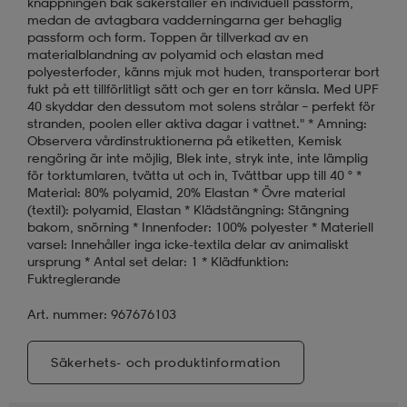
knäppningen bak säkerställer en individuell passform,
medan de avtagbara vadderningarna ger behaglig
passform och form. Toppen är tillverkad av en
materialblandning av polyamid och elastan med
polyesterfoder, känns mjuk mot huden, transporterar bort
fukt på ett tillförlitligt sätt och ger en torr känsla. Med UPF
40 skyddar den dessutom mot solens strålar – perfekt för
stranden, poolen eller aktiva dagar i vattnet." * Amning:
Observera vårdinstruktionerna på etiketten, Kemisk
rengöring är inte möjlig, Blek inte, stryk inte, inte lämplig
för torktumlaren, tvätta ut och in, Tvättbar upp till 40 ° *
Material: 80% polyamid, 20% Elastan * Övre material
(textil): polyamid, Elastan * Klädstängning: Stängning
bakom, snörning * Innenfoder: 100% polyester * Materiell
varsel: Innehåller inga icke-textila delar av animaliskt
ursprung * Antal set delar: 1 * Klädfunktion:
Fuktreglerande
Art. nummer: 967676103
Säkerhets- och produktinformation