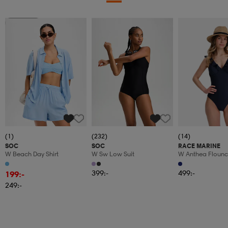
Sänkt pris
(1)
(232)
(14)
SOC
SOC
RACE MARINE
W Beach Day Shirt
W Sw Low Suit
W Anthea Flounc
399:-
499:-
199:-
249:-