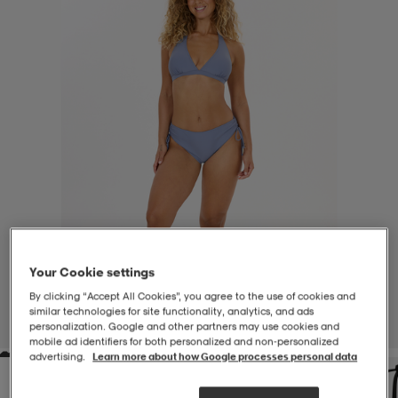
-BH
ngsskor
öjor & skjortor
ngsskor
ingsskor
ar
ingsskor
n
ingsskor
ts & toppar
or
n
kor
kor
öjor & skjortor
usskor
öjor & skjortor
skor
r
skor
n
tskor
Your Cookie settings
By clicking “Accept All Cookies”, you agree to the use of cookies and
 & klänningar
or
r & pannband
or
 & klänningar
-/Tennisskor
similar technologies for site functionality, analytics, and ads
personalization. Google and other partners may use cookies and
1
/
8
mobile ad identifiers for both personalized and non‑personalized
advertising.
Learn more about how Google processes personal data
r
andy-/Handbollsskor
kar & vantar
andy-/Handbollsskor
ller
ler