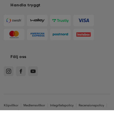
Handla tryggt
Följ oss
Köpvillkor
Medlemsvillkor
Integritetspolicy
Recensionspolicy
Cookies
Sitemap