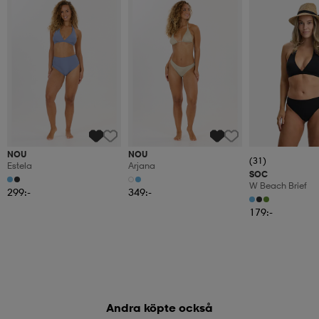
NOU
NOU
(31)
Estela
Arjana
SOC
W Beach Brief
299:-
349:-
179:-
Andra köpte också