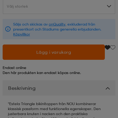
Välj storlek
Välj storlek
läder
lbehör
r
lbehör
kläder
Säljs och skickas av
onQuality
, exkluderad från
presentkort och Stadiums generella erbjudanden.
asögon
äder
r
Köpvillkor
r
s
Lägg i varukorg
Endast online
äder
ård
äder
Den här produkten kan endast köpas online.
Beskrivning
s
s
"Estela Triangle bikinitoppen från NOU kombinerar
klassisk passform med funktionella egenskaper. Den
ård
ård
justerbara knuten i nacken och den praktiska