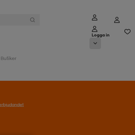
Logga in
Butiker
l erbjudandet