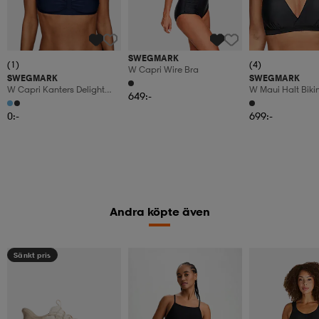
SWEGMARK
(1)
(4)
W Capri Wire Bra
SWEGMARK
SWEGMARK
W Capri Kanters Delight
W Maui Halt Bikin
649:-
Bikini Bra
0:-
699:-
Andra köpte även
Sänkt pris