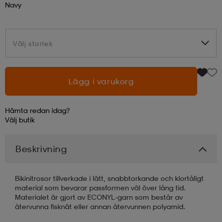
Navy
läder
lbehör
r
lbehör
kläder
Välj storlek
Välj storlek
asögon
äder
r
Lägg i varukorg
r
s
Hämta redan idag?
Välj
butik
äder
ård
äder
Beskrivning
s
s
Bikinitrosor tillverkade i lätt, snabbtorkande och klortåligt
material som bevarar passformen väl över lång tid.
Materialet är gjort av ECONYL-garn som består av
återvunna fisknät eller annan återvunnen polyamid.
ård
ård