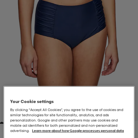
-BH
ngsskor
öjor & skjortor
ngsskor
ingsskor
ar
ingsskor
n
ingsskor
ts & toppar
or
n
kor
kor
öjor & skjortor
usskor
öjor & skjortor
skor
r
skor
n
tskor
Your Cookie settings
 & klänningar
or
r & pannband
or
 & klänningar
-/Tennisskor
By clicking “Accept All Cookies”, you agree to the use of cookies and
1
/
3
similar technologies for site functionality, analytics, and ads
personalization. Google and other partners may use cookies and
mobile ad identifiers for both personalized and non‑personalized
r
andy-/Handbollsskor
kar & vantar
andy-/Handbollsskor
ller
ler
advertising.
Learn more about how Google processes personal data