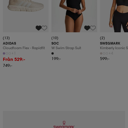
(13)
(10)
(2)
ADIDAS
SOC
SWEGMARK
Cloudfoam Flex - Rapidfit
W Swim Strap Suit
Kimberly Iconic 
Moulded Cups
+1
+4
199:-
599:-
Från 529:-
749:-