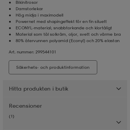
Bikinitrosor
Damstorlekar
Hög midja i maximodell
Powernet med shapingeffekt för en fin siluett
ECONYL-material; snabbtorkande och klortåligt
Material som tål solkräm, oljor, svett och värme bra
80% återvunnen polyamid (Econyl) och 20% elastan
Art. nummer: 299544101
Säkerhets- och produktinformation
Hitta produkten i butik
Recensioner
(1)