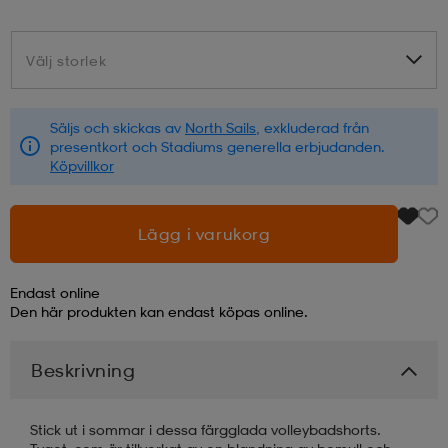
läder
lbehör
r
lbehör
kläder
Välj storlek
Välj storlek
asögon
äder
r
Säljs och skickas av
North Sails
, exkluderad från
presentkort och Stadiums generella erbjudanden.
Köpvillkor
r
s
Lägg i varukorg
äder
ård
äder
Endast online
Den här produkten kan endast köpas online.
s
s
Beskrivning
ård
ård
Stick ut i sommar i dessa färgglada volleybadshorts.