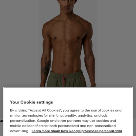
-BH
ngsskor
öjor & skjortor
ngsskor
ingsskor
ar
ingsskor
n
ingsskor
ts & toppar
or
n
kor
kor
öjor & skjortor
usskor
öjor & skjortor
skor
r
skor
n
tskor
Your Cookie settings
 & klänningar
or
r & pannband
or
 & klänningar
-/Tennisskor
By clicking “Accept All Cookies”, you agree to the use of cookies and
1
/
5
similar technologies for site functionality, analytics, and ads
personalization. Google and other partners may use cookies and
r
andy-/Handbollsskor
kar & vantar
andy-/Handbollsskor
ller
ler
mobile ad identifiers for both personalized and non‑personalized
advertising.
Learn more about how Google processes personal data