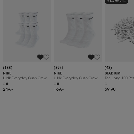
2 för 99,90:-
(188)
(897)
(43)
NIKE
NIKE
STADIUM
U Nk Everyday Cush Crew
U Nk Everyday Cush Crew
Tee Long 100 Pc
6pr-Bd
3pr
249:-
169:-
59,90