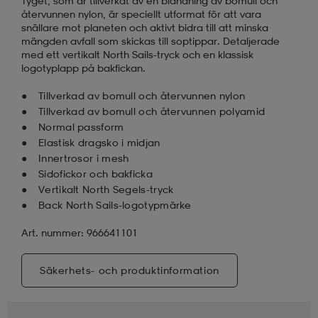
Tyget, som är tillverkat av en blandning av bomull och
återvunnen nylon, är speciellt utformat för att vara
snällare mot planeten och aktivt bidra till att minska
mängden avfall som skickas till soptippar. Detaljerade
med ett vertikalt North Sails-tryck och en klassisk
logotyplapp på bakfickan.
Tillverkad av bomull och återvunnen nylon
Tillverkad av bomull och återvunnen polyamid
Normal passform
Elastisk dragsko i midjan
Innertrosor i mesh
Sidofickor och bakficka
Vertikalt North Segels-tryck
Back North Sails-logotypmärke
Art. nummer: 966641101
Säkerhets- och produktinformation