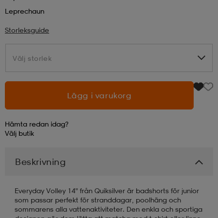
Leprechaun
läder
lbehör
r
lbehör
kläder
Storleksguide
asögon
äder
r
Välj storlek
Välj storlek
r
s
Lägg i varukorg
Hämta redan idag?
äder
ård
äder
Välj
butik
Beskrivning
s
s
Everyday Volley 14" från Quiksilver är badshorts för junior
som passar perfekt för stranddagar, poolhäng och
ård
ård
sommarens alla vattenaktiviteter. Den enkla och sportiga