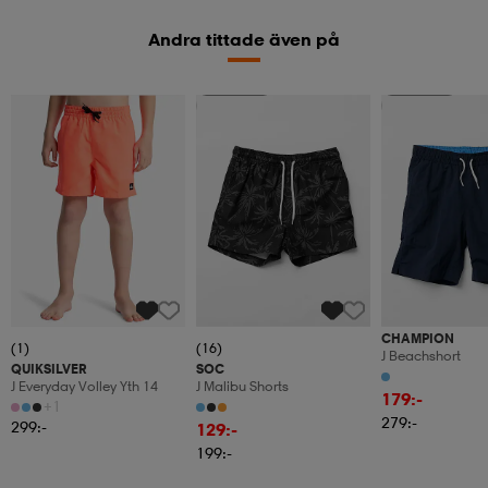
Andra tittade även på
Sänkt pris
Sänkt pris
CHAMPION
(1)
(16)
J Beachshort
QUIKSILVER
SOC
J Everyday Volley Yth 14
J Malibu Shorts
179:-
+1
279:-
299:-
129:-
199:-