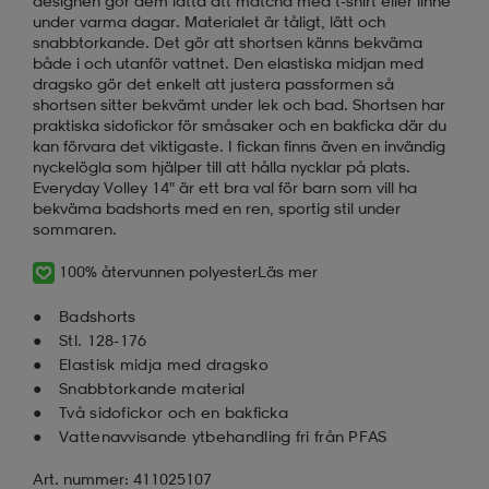
designen gör dem lätta att matcha med t-shirt eller linne
under varma dagar. Materialet är tåligt, lätt och
snabbtorkande. Det gör att shortsen känns bekväma
både i och utanför vattnet. Den elastiska midjan med
dragsko gör det enkelt att justera passformen så
shortsen sitter bekvämt under lek och bad. Shortsen har
praktiska sidofickor för småsaker och en bakficka där du
kan förvara det viktigaste. I fickan finns även en invändig
nyckelögla som hjälper till att hålla nycklar på plats.
Everyday Volley 14" är ett bra val för barn som vill ha
bekväma badshorts med en ren, sportig stil under
sommaren.
100% återvunnen polyester
Läs mer
Badshorts
Stl. 128-176
Elastisk midja med dragsko
Snabbtorkande material
Två sidofickor och en bakficka
Vattenavvisande ytbehandling fri från PFAS
Art. nummer: 411025107