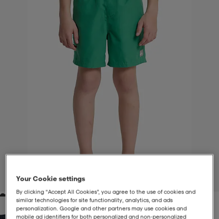
-BH
ngsskor
öjor & skjortor
ngsskor
ingsskor
ar
ingsskor
n
ingsskor
ts & toppar
or
n
kor
kor
öjor & skjortor
usskor
öjor & skjortor
skor
r
skor
n
tskor
 & klänningar
or
r & pannband
or
 & klänningar
-/Tennisskor
Your Cookie settings
1
/
6
By clicking “Accept All Cookies”, you agree to the use of cookies and
similar technologies for site functionality, analytics, and ads
r
andy-/Handbollsskor
kar & vantar
andy-/Handbollsskor
ller
ler
personalization. Google and other partners may use cookies and
mobile ad identifiers for both personalized and non‑personalized