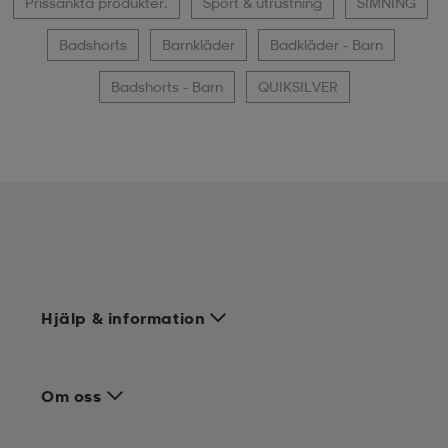
Prissänkta produkter.
Sport & utrustning
SIMNING
Badshorts
Barnkläder
Badkläder - Barn
Badshorts - Barn
QUIKSILVER
Hjälp & information
Om oss