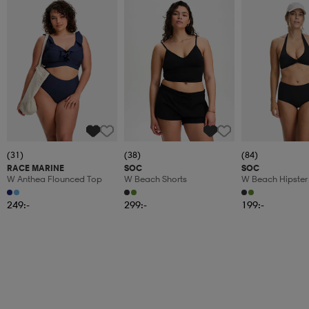
(31)
(38)
(84)
RACE MARINE
SOC
SOC
W Anthea Flounced Top
W Beach Shorts
W Beach Hipster
249:-
299:-
199:-