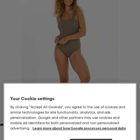
-BH
ngsskor
öjor & skjortor
ngsskor
ingsskor
ar
ingsskor
n
ingsskor
ts & toppar
or
n
kor
kor
öjor & skjortor
usskor
öjor & skjortor
skor
r
skor
n
tskor
Your Cookie settings
 & klänningar
or
r & pannband
or
 & klänningar
-/Tennisskor
By clicking “Accept All Cookies”, you agree to the use of cookies and
similar technologies for site functionality, analytics, and ads
1
/
8
personalization. Google and other partners may use cookies and
mobile ad identifiers for both personalized and non‑personalized
advertising.
Learn more about how Google processes personal data
r
andy-/Handbollsskor
kar & vantar
andy-/Handbollsskor
ller
ler