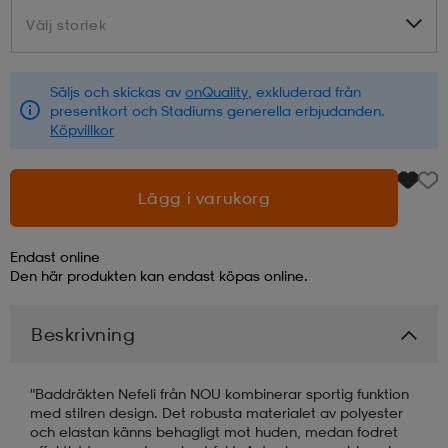
Välj storlek
Välj storlek
läder
lbehör
r
lbehör
kläder
Säljs och skickas av
onQuality
, exkluderad från
presentkort och Stadiums generella erbjudanden.
asögon
äder
r
Köpvillkor
r
s
Lägg i varukorg
Endast online
äder
ård
äder
Den här produkten kan endast köpas online.
Beskrivning
s
s
"Baddräkten Nefeli från NOU kombinerar sportig funktion
med stilren design. Det robusta materialet av polyester
ård
ård
och elastan känns behagligt mot huden, medan fodret