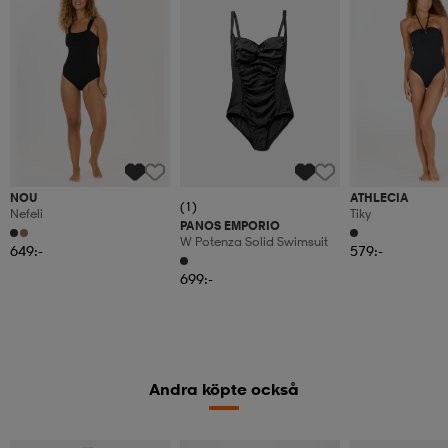
NOU
ATHLECIA
(1)
Nefeli
Tiky
PANOS EMPORIO
W Potenza Solid Swimsuit
649:-
579:-
699:-
Andra köpte också