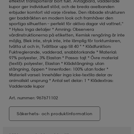
effektivt transporterar bort fukt. Avtagbara, vadderade
kupor ger individuell stöd, och de breda axelbanden
erbjuder komfort vid varje rörelse. Den ribbade strukturen
ger baddräkten en modern look och framhäver den
sportiga silhuetten – perfekt för aktiva dagar vid vattnet."
* Hylsa: Inga detaljer * Amning: Observera
vårdinstruktionerna på etiketten, Kemisk rengöring är inte
möjlig, Blek inte, stryk inte, inte lämplig för torktumlaren,
tvätta ut och in, Tvättbar upp till 40 ° * Klädfunktion:
Fuktreglerande, vadderad, snabbtorkande * Material:
97% polyester, 3% Elastan * Passa: tajt * Övre material
(textil): polyester, Elastan * Klädstängning: utan
stängning, öppen * Innenfoder: 100% utan foder *
Materiell varsel: Innehåller inga icke-textila delar av
animaliskt ursprung * Antal set delar: 1 * Klädextras:
Vadderade kupor
Art. nummer: 967671102
Säkerhets- och produktinformation