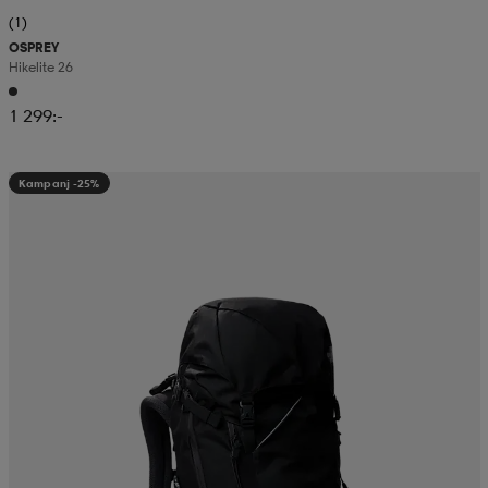
(1)
OSPREY
Hikelite 26
1 299:-
Kampanj -25%