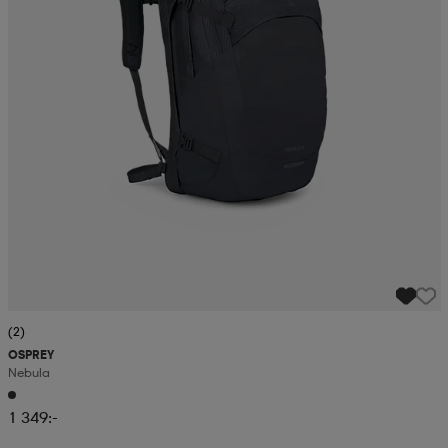
(2)
OSPREY
Nebula
1 349:-