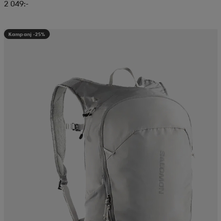
2 049:-
Kampanj -25%