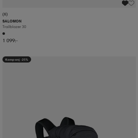
(6)
SALOMON
Trailblazer 30
1 099:-
Kampanj -25%