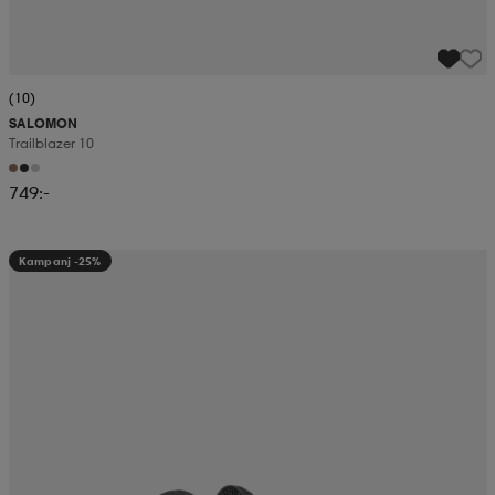
(10)
SALOMON
Trailblazer 10
749:-
Kampanj -25%