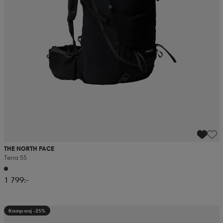
THE NORTH FACE
Terra 55
1 799:-
Kampanj -25%