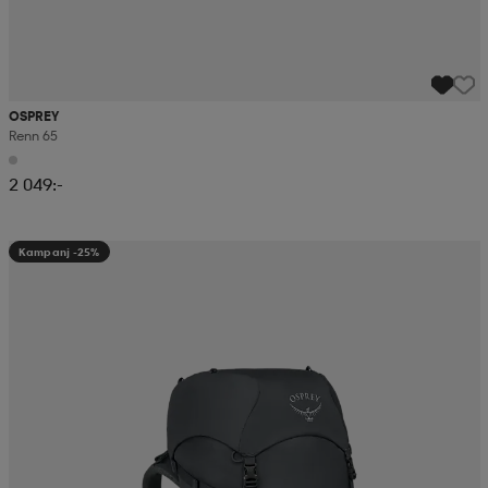
OSPREY
Renn 65
2 049:-
Kampanj -25%