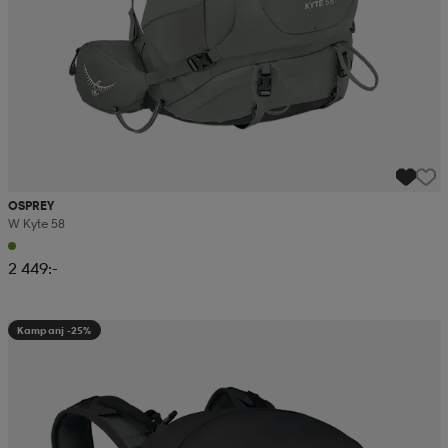
OSPREY
W Kyte 58
2 449:-
Kampanj -25%