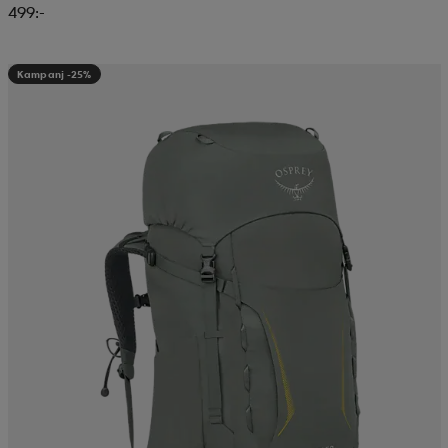
499:-
Kampanj -25%