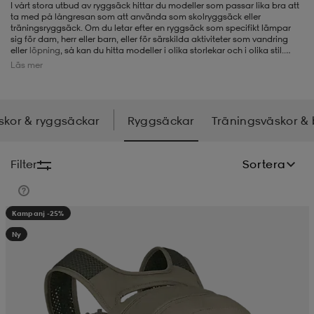
I vårt stora utbud av ryggsäck hittar du modeller som
passar lika bra att
ta med på långresan som att använda som skolryggsäck eller
-BH
ngsskor
öjor & skjortor
ngsskor
ingsskor
träningsryggsäck. Om du letar efter en ryggsäck som specifikt lämpar
sig för dam, herr eller barn, eller för särskilda aktiviteter som vandring
eller
löpning
, så kan du hitta modeller i olika storlekar och i olika stil.
Vissa fungerar utmärkt för skid- och snowboardåkning, medan andra är
Läs mer
mer designade för arbete och resor. Vårt sortiment kommer från märken
ar
ingsskor
n
ingsskor
ts & toppar
or
som
Nike
,
adidas
,
Peak Performance,
Osprey
,
Haglöfs
och många fler, så
du har stora valmöjligheter hos oss när du letar efter en ny ryggsäck.
skor & ryggsäckar
Ryggsäckar
Träningsväskor &
n
kor
kor
öjor & skjortor
usskor
Filter
Sortera
öjor & skjortor
skor
r
skor
n
tskor
Kampanj -25%
Ny
 & klänningar
or
r & pannband
or
 & klänningar
-/Tennisskor
r
andy-/Handbollsskor
kar & vantar
andy-/Handbollsskor
ller
ler