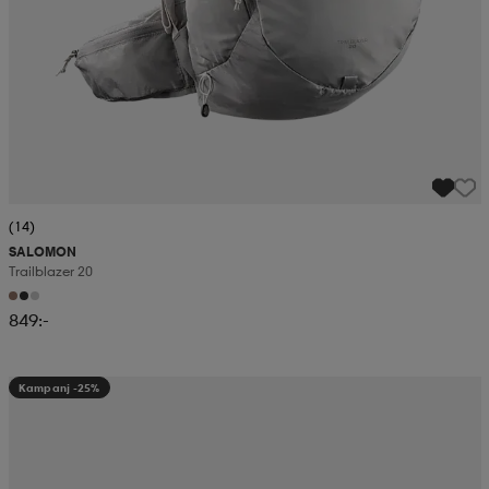
(14)
SALOMON
Trailblazer 20
849:-
Kampanj -25%