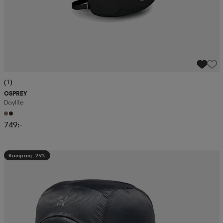
(1)
OSPREY
Daylite
749:-
Kampanj -25%