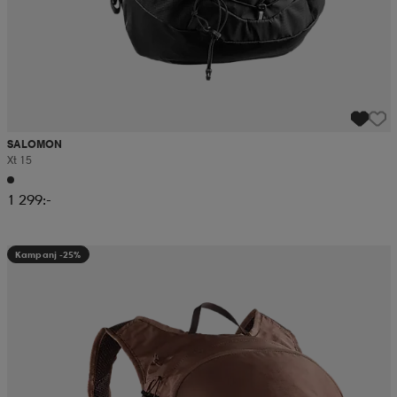
SALOMON
Xt 15
1 299:-
Kampanj -25%