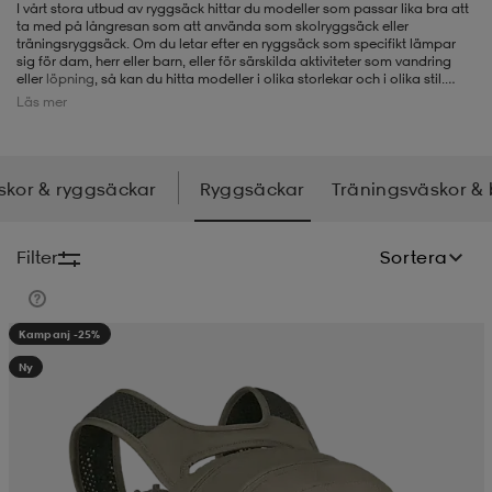
I vårt stora utbud av ryggsäck hittar du modeller som
passar lika bra att
ta med på långresan som att använda som skolryggsäck eller
-BH
ngsskor
öjor & skjortor
ngsskor
ingsskor
träningsryggsäck. Om du letar efter en ryggsäck som specifikt lämpar
sig för dam, herr eller barn, eller för särskilda aktiviteter som vandring
eller
löpning
, så kan du hitta modeller i olika storlekar och i olika stil.
Vissa fungerar utmärkt för skid- och snowboardåkning, medan andra är
Läs mer
mer designade för arbete och resor. Vårt sortiment kommer från märken
ar
ingsskor
n
ingsskor
ts & toppar
or
som
Nike
,
adidas
,
Peak Performance,
Osprey
,
Haglöfs
och många fler, så
du har stora valmöjligheter hos oss när du letar efter en ny ryggsäck.
skor & ryggsäckar
Ryggsäckar
Träningsväskor &
n
kor
kor
öjor & skjortor
usskor
Filter
Sortera
öjor & skjortor
skor
r
skor
n
tskor
Kampanj -25%
Ny
 & klänningar
or
r & pannband
or
 & klänningar
-/Tennisskor
r
andy-/Handbollsskor
kar & vantar
andy-/Handbollsskor
ller
ler