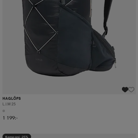
HAGLÖFS
L.i.m 25
1 199:-
Kampanj -25%