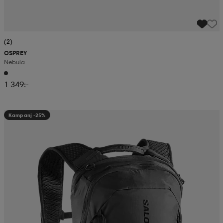
(2)
OSPREY
Nebula
1 349:-
Kampanj -25%