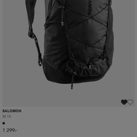
SALOMON
Xt 15
1 299:-