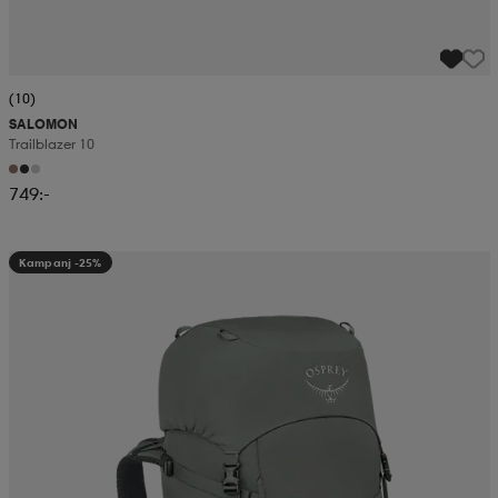
(10)
SALOMON
Trailblazer 10
749:-
Kampanj -25%