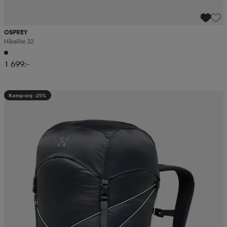
OSPREY
Hikelite 32
1 699:-
Kampanj -25%