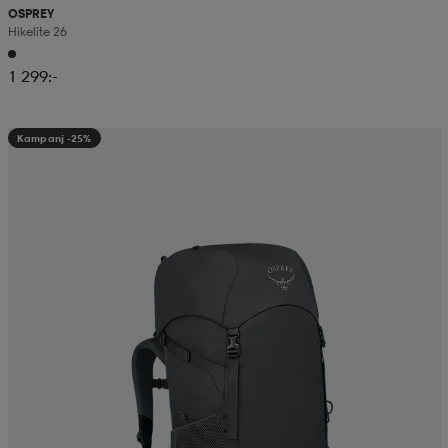
OSPREY
Hikelite 26
1 299:-
Kampanj -25%