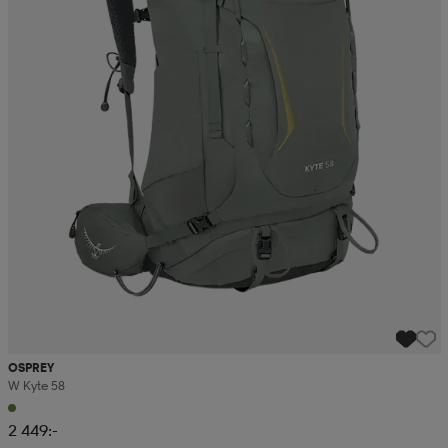
OSPREY
W Kyte 58
2 449:-