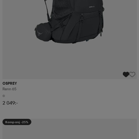
OSPREY
Renn 65
2 049:-
Kampanj -25%