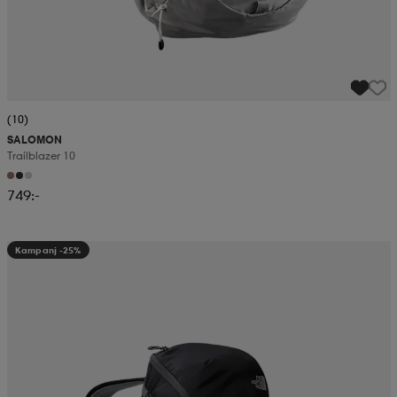
(10)
SALOMON
Trailblazer 10
749:-
Kampanj -25%