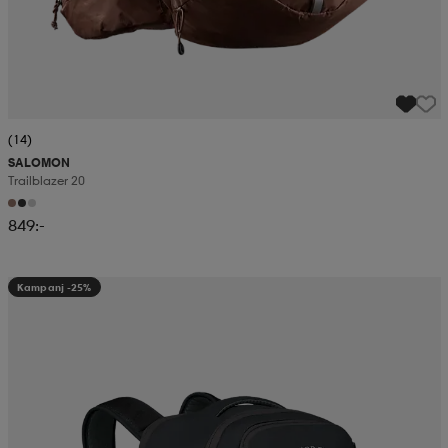
(14)
SALOMON
Trailblazer 20
849:-
Kampanj -25%