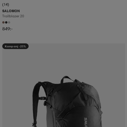
(14)
SALOMON
Trailblazer 20
849:-
Kampanj -25%