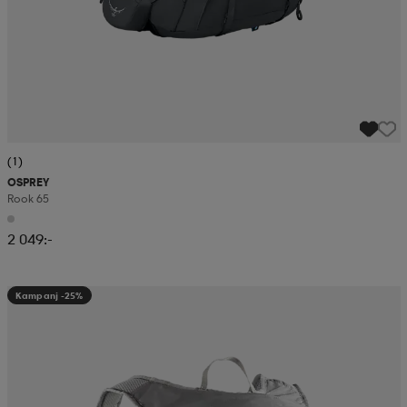
(1)
OSPREY
Rook 65
2 049:-
Kampanj -25%