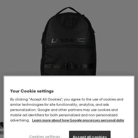
-BH
ngsskor
öjor & skjortor
ngsskor
ingsskor
ar
ingsskor
n
ingsskor
ts & toppar
or
n
kor
kor
öjor & skjortor
usskor
öjor & skjortor
skor
r
skor
n
tskor
Your Cookie settings
By clicking “Accept All Cookies”, you agree to the use of cookies and
 & klänningar
or
r & pannband
or
 & klänningar
-/Tennisskor
similar technologies for site functionality, analytics, and ads
personalization. Google and other partners may use cookies and
1
/
2
mobile ad identifiers for both personalized and non‑personalized
advertising.
Learn more about how Google processes personal data
Black
r
andy-/Handbollsskor
kar & vantar
andy-/Handbollsskor
ller
ler
Black
Cookies settings
Accept all cookies