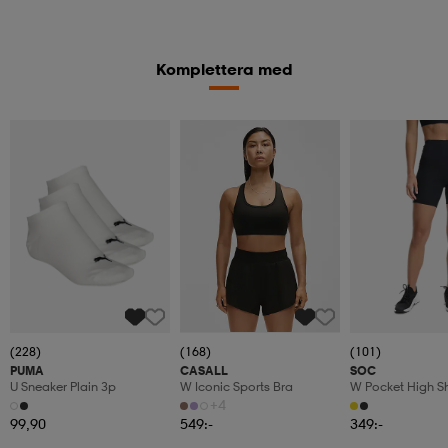
Komplettera med
(228)
(168)
(101)
PUMA
CASALL
SOC
U Sneaker Plain 3p
W Iconic Sports Bra
W Pocket High S
+4
99,90
549:-
349:-