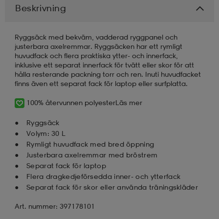
Beskrivning
läder
lbehör
r
lbehör
kläder
Ryggsäck med bekväm, vadderad ryggpanel och
justerbara axelremmar. Ryggsäcken har ett rymligt
huvudfack och flera praktiska ytter- och innerfack,
asögon
äder
r
inklusive ett separat innerfack för tvätt eller skor för att
hålla resterande packning torr och ren. Inuti huvudfacket
finns även ett separat fack för laptop eller surfplatta.
r
s
100% återvunnen polyester
Läs mer
Ryggsäck
äder
ård
äder
Volym: 30 L
Rymligt huvudfack med bred öppning
Justerbara axelremmar med bröstrem
Separat fack för laptop
s
s
Flera dragkedjeförsedda inner- och ytterfack
Separat fack för skor eller använda träningskläder
ård
ård
Art. nummer: 397178101