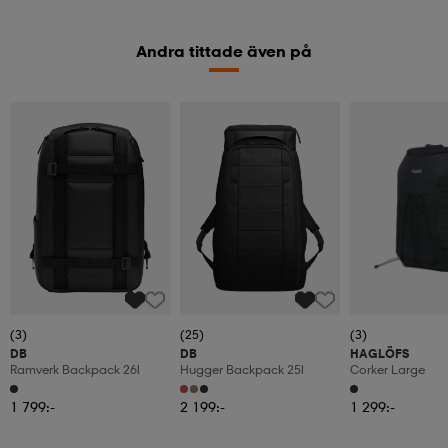
Andra tittade även på
(3)
(25)
(3)
DB
DB
HAGLÖFS
Ramverk Backpack 26l
Hugger Backpack 25l
Corker Large
1 799:-
2 199:-
1 299:-