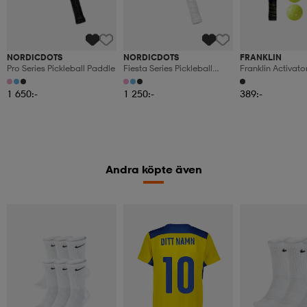
NORDICDOTS
NORDICDOTS
FRANKLIN
Pro Series Pickleball Paddle
Fiesta Series Pickleball
Franklin Activat
Paddle
Pickleball 2-Pers
1 650:-
1 250:-
389:-
Andra köpte även