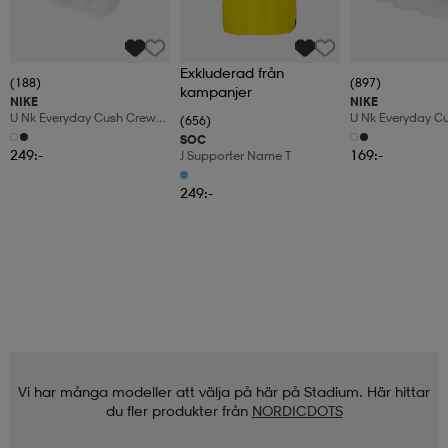
Exkluderad från
(188)
(897)
kampanjer
NIKE
NIKE
U Nk Everyday Cush Crew
U Nk Everyday C
(656)
6pr-Bd
3pr
SOC
249:-
169:-
J Supporter Name T
249:-
Vi har många modeller att välja på här på Stadium. Här hittar
du fler produkter från
NORDICDOTS