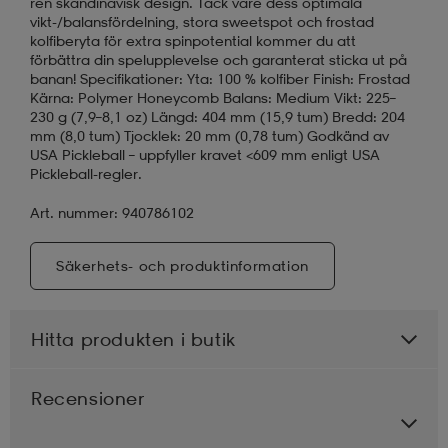
ren skandinavisk design. Tack vare dess optimala
vikt-/balansfördelning, stora sweetspot och frostad
kolfiberyta för extra spinpotential kommer du att
förbättra din spelupplevelse och garanterat sticka ut på
banan! Specifikationer: Yta: 100 % kolfiber Finish: Frostad
Kärna: Polymer Honeycomb Balans: Medium Vikt: 225–
230 g (7,9–8,1 oz) Längd: 404 mm (15,9 tum) Bredd: 204
mm (8,0 tum) Tjocklek: 20 mm (0,78 tum) Godkänd av
USA Pickleball – uppfyller kravet <609 mm enligt USA
Pickleball-regler.
Art. nummer: 940786102
Säkerhets- och produktinformation
Hitta produkten i butik
Recensioner