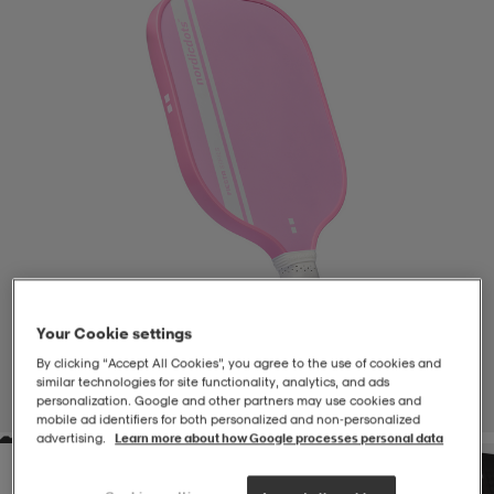
-BH
ngsskor
öjor & skjortor
ngsskor
ingsskor
ar
ingsskor
n
ingsskor
ts & toppar
or
n
kor
kor
öjor & skjortor
usskor
öjor & skjortor
skor
r
skor
n
tskor
Your Cookie settings
By clicking “Accept All Cookies”, you agree to the use of cookies and
 & klänningar
or
r & pannband
or
 & klänningar
-/Tennisskor
similar technologies for site functionality, analytics, and ads
personalization. Google and other partners may use cookies and
1
/
1
mobile ad identifiers for both personalized and non‑personalized
advertising.
Learn more about how Google processes personal data
r
andy-/Handbollsskor
kar & vantar
andy-/Handbollsskor
ller
ler