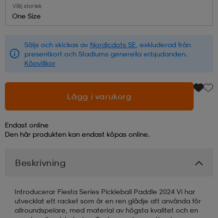
Välj storlek
One Size
läder
lbehör
r
lbehör
kläder
Säljs och skickas av
Nordicdots SE
, exkluderad från
presentkort och Stadiums generella erbjudanden.
asögon
äder
r
Köpvillkor
r
s
Lägg i varukorg
Endast online
äder
ård
äder
Den här produkten kan endast köpas online.
Beskrivning
s
s
Introducerar Fiesta Series Pickleball Paddle 2024 Vi har
utvecklat ett racket som är en ren glädje att använda för
ård
ård
allroundspelare, med material av högsta kvalitet och en