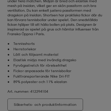
under hela matchen. Midjan är bred och elastisk med
mesh på insidan, vilket ger en skön passform och bra
ventilation. Du kan enkelt justera passformen med
dragskon på insidan. Shortsen har praktiska fickor där du
kan förvara tennisbollar under spelet. Den snedställda
fickan hjälper till att hålla bollen på plats. Designen är
inspirerad av spelet på grus och hämtar influenser från
Franska Öppna i Paris.
Tennisshorts
Herrstorlekar
Lätt och följsamt material
Elastisk midja med invändig dragsko
Fyrvägsstretch för rörelsefrihet
Fickor anpassade för tennisbollar
Fukttransporterande Nike Dri-FIT
89% polyester och 11% elastan
Art. nummer: 412294104
Säkerhets- och produktinformation