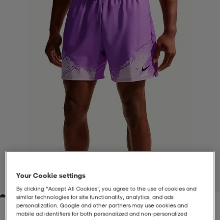
-BH
ngsskor
öjor & skjortor
ngsskor
ingsskor
ar
ingsskor
n
ingsskor
ts & toppar
or
n
kor
kor
öjor & skjortor
usskor
öjor & skjortor
skor
r
skor
n
tskor
 & klänningar
or
r & pannband
or
 & klänningar
-/Tennisskor
Your Cookie settings
1
/
6
By clicking “Accept All Cookies”, you agree to the use of cookies and
similar technologies for site functionality, analytics, and ads
r
andy-/Handbollsskor
kar & vantar
andy-/Handbollsskor
ller
ler
personalization. Google and other partners may use cookies and
mobile ad identifiers for both personalized and non‑personalized