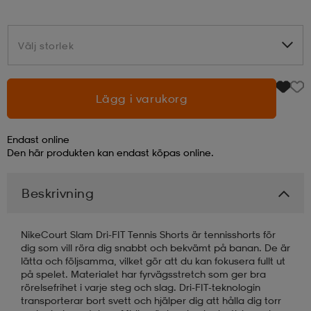
läder
lbehör
r
lbehör
kläder
Välj storlek
Välj storlek
asögon
äder
r
Lägg i varukorg
r
s
Endast online
Den här produkten kan endast köpas online.
äder
ård
äder
Beskrivning
NikeCourt Slam Dri-FIT Tennis Shorts är tennisshorts för
s
s
dig som vill röra dig snabbt och bekvämt på banan. De är
lätta och följsamma, vilket gör att du kan fokusera fullt ut
på spelet. Materialet har fyrvägsstretch som ger bra
rörelsefrihet i varje steg och slag. Dri-FIT-teknologin
ård
ård
transporterar bort svett och hjälper dig att hålla dig torr