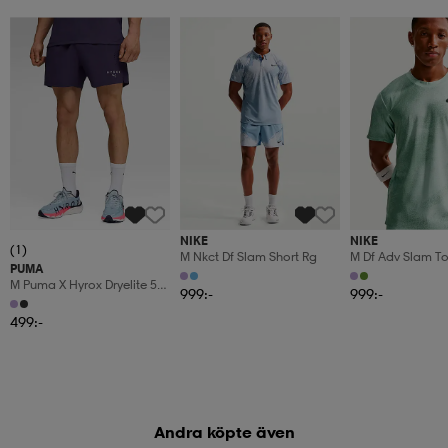
NIKE
NIKE
(1)
M Nkct Df Slam Short Rg
M Df Adv Slam T
PUMA
M Puma X Hyrox Dryelite 5"
999:-
999:-
Short
499:-
Andra köpte även