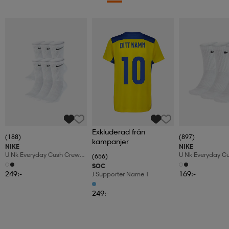
Exkluderad från
(188)
(897)
kampanjer
NIKE
NIKE
U Nk Everyday Cush Crew
U Nk Everyday C
(656)
6pr-Bd
3pr
SOC
249:-
169:-
J Supporter Name T
249:-