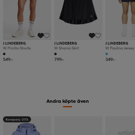
J LINDEBERG
J LINDEBERG
J LINDEBERG
W Pricilla Shorts
W Shania Skirt
W Paulina Jersey
549:-
799:-
349:-
Andra köpte även
Kampanj -25%