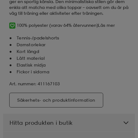
ger en sportig känsla. Den minimalistiska stilen gör dem
enkla att matcha med olika toppar – oavsett om du är på
väg till träning eller aktiviteter efter träningen.
100% polyester (varav 64% återvunnen)
Läs mer
Tennis-/padelshorts
Damstorlekar
Kort längd
Lätt material
Elastisk midja
Fickor i sidorna
Art. nummer: 411167103
Säkerhets- och produktinformation
Hitta produkten i butik