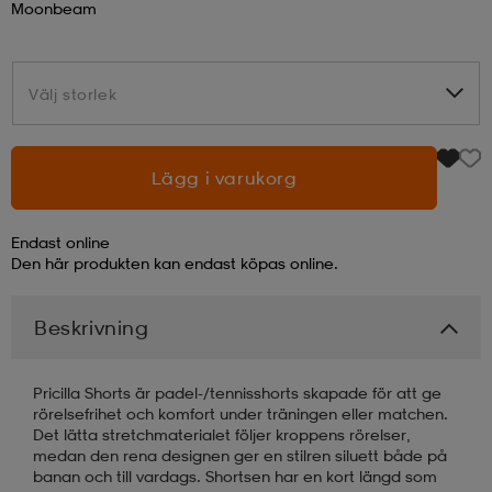
Moonbeam
läder
lbehör
r
lbehör
kläder
Välj storlek
Välj storlek
asögon
äder
r
Lägg i varukorg
r
s
Endast online
Den här produkten kan endast köpas online.
äder
ård
äder
Beskrivning
s
s
Pricilla Shorts är padel-/tennisshorts skapade för att ge
rörelsefrihet och komfort under träningen eller matchen.
Det lätta stretchmaterialet följer kroppens rörelser,
medan den rena designen ger en stilren siluett både på
ård
ård
banan och till vardags. Shortsen har en kort längd som