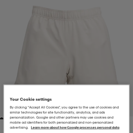
-BH
ngsskor
öjor & skjortor
ngsskor
ingsskor
ar
ingsskor
n
ingsskor
ts & toppar
or
n
kor
kor
öjor & skjortor
usskor
öjor & skjortor
skor
r
skor
n
tskor
Your Cookie settings
 & klänningar
or
r & pannband
or
 & klänningar
-/Tennisskor
By clicking “Accept All Cookies”, you agree to the use of cookies and
1
/
2
similar technologies for site functionality, analytics, and ads
personalization. Google and other partners may use cookies and
mobile ad identifiers for both personalized and non‑personalized
r
andy-/Handbollsskor
kar & vantar
andy-/Handbollsskor
ller
ler
advertising.
Learn more about how Google processes personal data