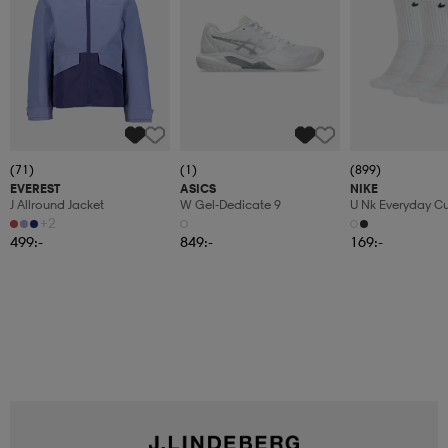
(71)
(1)
(899)
EVEREST
ASICS
NIKE
J Allround Jacket
W Gel-Dedicate 9
U Nk Everyday C
3pr
+2
499:-
849:-
169:-