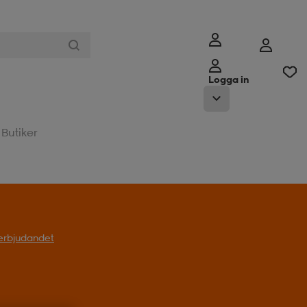
Logga in
Butiker
l erbjudandet