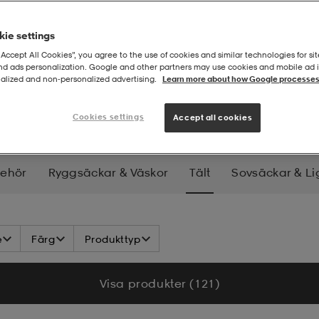
ie settings
“Accept All Cookies”, you agree to the use of cookies and similar technologies for sit
and ads personalization. Google and other partners may use cookies and mobile ad id
alized and non‑personalized advertising.
Learn more about how Google processes
Cookies settings
Accept all cookies
behör
Ryggsäckar & Väskor
Tält
Sovsäckar & L
p
Hygien & Hälsa
e
Färg
Produkttyp
Visa produkter (121)