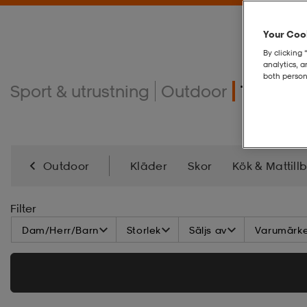
Your Cook
By clicking 
analytics, 
both person
Sport & utrustning
Outdoor
Tält
Outdoor
Kläder
Skor
Kök & Mattill
Lampor, Belysning & Ladda
Verktyg & Redska
Filter
Dam/Herr/Barn
Storlek
Säljs av
Varumärk