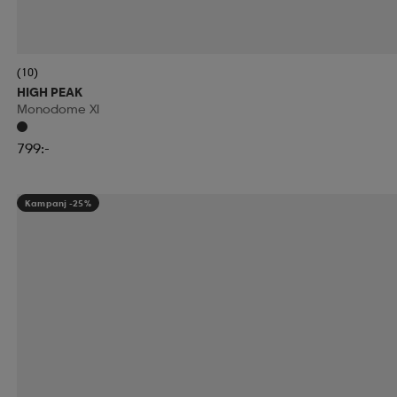
(10)
HIGH PEAK
Monodome Xl
799:-
Kampanj -25%