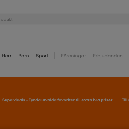
Herr
Barn
Sport
Föreningar
Erbjudanden
Superdeals – Fynda utvalda favoriter till extra bra priser.
Til