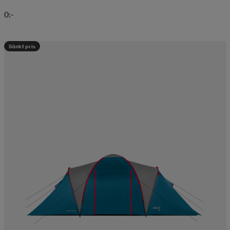
0:-
Sänkt pris