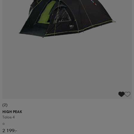
(2)
HIGH PEAK
Talos 4
2 199:-