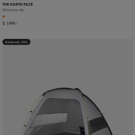
THE NORTH FACE
Wawona 4p
5 199:-
Kampanj -25%