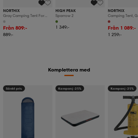
NORTHIX
HIGH PEAK
NORTHIX
Gray Camping Tent For
Sparrow 2
Camping Tent, G
Hikers, Lightweight, 2-
2-Person, Lightw
Person
1 349:-
Från 809:-
Från 1 089:-
889:-
1 259:-
Komplettera med
Sänkt pris
Kampanj -25%
Kampanj -25%