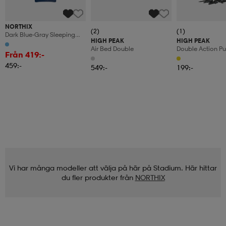
NORTHIX
(2)
(1)
Dark Blue-Gray Sleeping
HIGH PEAK
HIGH PEAK
Bag, Size M
Air Bed Double
Double Action P
Från 419:-
459:-
549:-
199:-
Vi har många modeller att välja på här på Stadium. Här hittar
du fler produkter från
NORTHIX