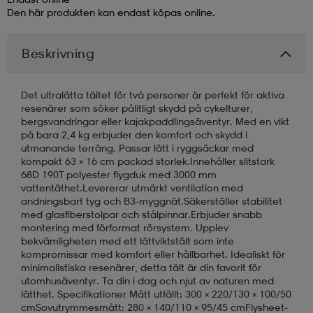
Den här produkten kan endast köpas online.
läder
lbehör
r
lbehör
kläder
Beskrivning
asögon
äder
r
Det ultralätta tältet för två personer är perfekt för aktiva
resenärer som söker pålitligt skydd på cykelturer,
bergsvandringar eller kajakpaddlingsäventyr. Med en vikt
på bara 2,4 kg erbjuder den komfort och skydd i
r
s
utmanande terräng. Passar lätt i ryggsäckar med
kompakt 63 × 16 cm packad storlek.Innehåller slitstark
68D 190T polyester flygduk med 3000 mm
vattentäthet.Levererar utmärkt ventilation med
äder
ård
äder
andningsbart tyg och B3-myggnät.Säkerställer stabilitet
med glasfiberstolpar och stålpinnar.Erbjuder snabb
montering med förformat rörsystem. Upplev
s
s
bekvämligheten med ett lättviktstält som inte
kompromissar med komfort eller hållbarhet. Idealiskt för
minimalistiska resenärer, detta tält är din favorit för
utomhusäventyr. Ta din i dag och njut av naturen med
ård
ård
lätthet. Specifikationer Mått utfällt: 300 × 220/130 × 100/50
cmSovutrymmesmått: 280 × 140/110 × 95/45 cmFlysheet-