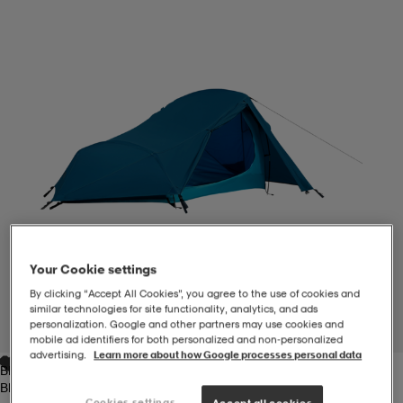
-BH
ngsskor
öjor & skjortor
ngsskor
ingsskor
ar
ingsskor
n
ingsskor
ts & toppar
or
n
kor
kor
öjor & skjortor
usskor
öjor & skjortor
skor
r
skor
n
tskor
Your Cookie settings
By clicking “Accept All Cookies”, you agree to the use of cookies and
 & klänningar
or
r & pannband
or
 & klänningar
-/Tennisskor
similar technologies for site functionality, analytics, and ads
personalization. Google and other partners may use cookies and
1
/
4
mobile ad identifiers for both personalized and non‑personalized
advertising.
Learn more about how Google processes personal data
Blue
r
andy-/Handbollsskor
kar & vantar
andy-/Handbollsskor
ller
ler
Blue
Cookies settings