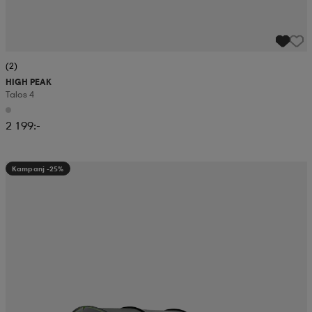
(2)
HIGH PEAK
Talos 4
2 199:-
Kampanj -25%