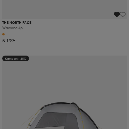
THE NORTH FACE
Wawona 4p
5 199:-
Kampanj -25%