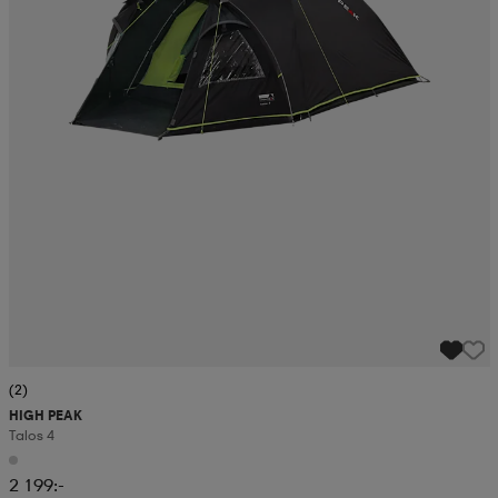
(2)
HIGH PEAK
Talos 4
2 199:-