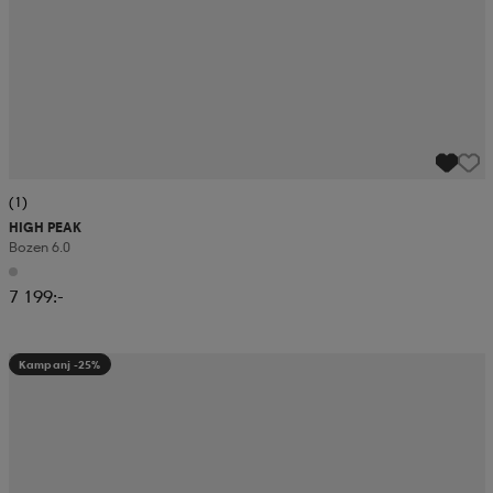
(1)
HIGH PEAK
Bozen 6.0
7 199:-
Kampanj -25%