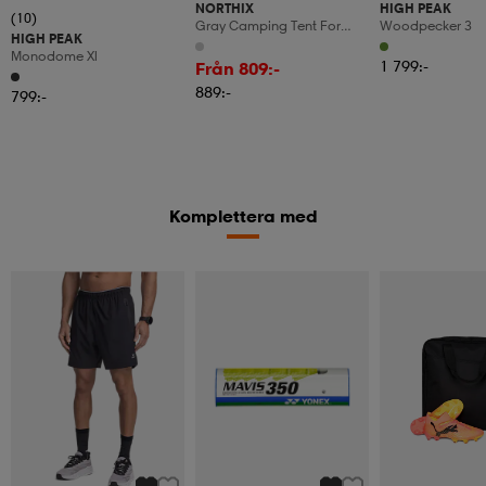
NORTHIX
HIGH PEAK
(10)
Gray Camping Tent For
Woodpecker 3
HIGH PEAK
Hikers, Lightweight, 2-
Monodome Xl
Person
1 799:-
Från 809:-
889:-
799:-
Komplettera med