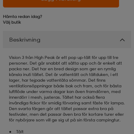
läder
lbehör
r
lbehör
kläder
Hämta redan idag?
Välj
butik
asögon
äder
r
Beskrivning
Vision 3 från High Peak är ett pop up-tält för upp till tre
r
s
personer. Det går snabbt att sätta upp och är enkelt att
packa ner. Det har en bred design som ger en rymlig
känsla inuti tältet. Det är vattentätt och tältduken, i ett
lager, har tejpade vattentäta sömmar. Det finns
äder
ård
äder
ventilationsöppningar både bak och fram, och för bästa
luftflöde under varma dagar kan även framdörren, med
innerdörr i mesh, justeras. Tältet har också flera
invändiga fickor för smidig förvaring samt fäste för lampa.
s
s
Den svarta färgen gör att tältet passar extra bra på
festivaler, men det passar även bra för kortare turer eller
för nybörjare som vill ge sig ut på sin första campingtur.
ård
ård
Tält