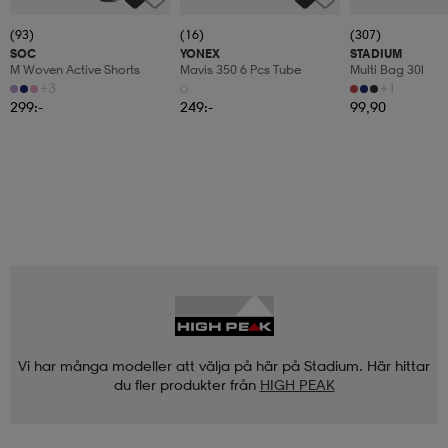
(93)
(16)
(307)
SOC
YONEX
STADIUM
M Woven Active Shorts
Mavis 350 6 Pcs Tube
Multi Bag 30l
+3
+1
299:-
249:-
99,90
Vi har många modeller att välja på här på Stadium. Här hittar
du fler produkter från
HIGH PEAK