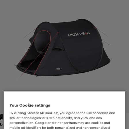
-BH
ngsskor
öjor & skjortor
ngsskor
ingsskor
ar
ingsskor
n
ingsskor
ts & toppar
or
n
kor
kor
öjor & skjortor
usskor
öjor & skjortor
skor
r
skor
n
tskor
 & klänningar
or
r & pannband
or
 & klänningar
-/Tennisskor
Your Cookie settings
1
/
6
By clicking “Accept All Cookies”, you agree to the use of cookies and
similar technologies for site functionality, analytics, and ads
Black
r
andy-/Handbollsskor
kar & vantar
andy-/Handbollsskor
ller
ler
personalization. Google and other partners may use cookies and
Black
mobile ad identifiers for both personalized and non‑personalized