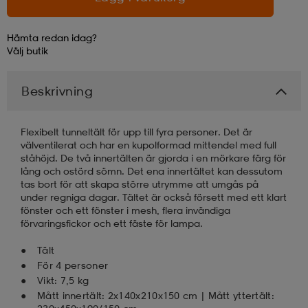
läder
lbehör
r
lbehör
kläder
Hämta redan idag?
Välj
butik
asögon
äder
r
Beskrivning
Flexibelt tunneltält för upp till fyra personer. Det är
r
s
välventilerat och har en kupolformad mittendel med full
ståhöjd. De två innertälten är gjorda i en mörkare färg för
lång och ostörd sömn. Det ena innertältet kan dessutom
tas bort för att skapa större utrymme att umgås på
äder
ård
äder
under regniga dagar. Tältet är också försett med ett klart
fönster och ett fönster i mesh, flera invändiga
förvaringsfickor och ett fäste för lampa.
s
s
Tält
För 4 personer
Vikt: 7,5 kg
ård
ård
Mått innertält: 2x140x210x150 cm | Mått yttertält: