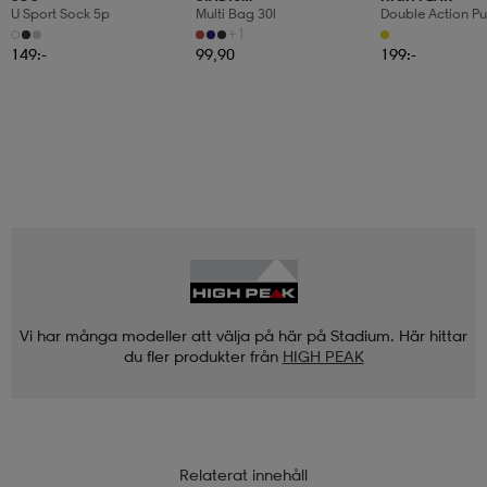
U Sport Sock 5p
Multi Bag 30l
Double Action P
+1
149:-
99,90
199:-
Vi har många modeller att välja på här på Stadium. Här hittar
du fler produkter från
HIGH PEAK
Relaterat innehåll