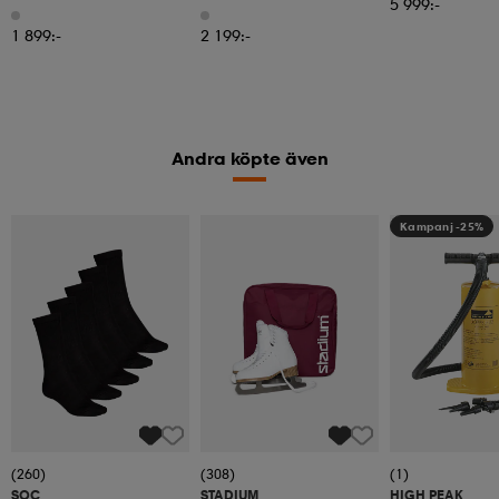
5 999:-
1 899:-
2 199:-
Andra köpte även
Kampanj -25%
(260)
(308)
(1)
SOC
STADIUM
HIGH PEAK