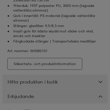
230x450x190/150 cm
Ytterduk: 190T polyester PU, 3000 mm (tejpade
vattentäta sömmar)
Golv i innertält: PE-material (tejpade vattentäta
sömmar)
Stänger: glasfiber 9,5/8,5 mm
Insytt golv för bästa skydd mot väder och vind,
smuts och insekter
Färgkodade stänger | Transportväska medföljer
Art. nummer: 365082101
Säkerhets- och produktinformation
Hitta produkten i butik
Erbjudande