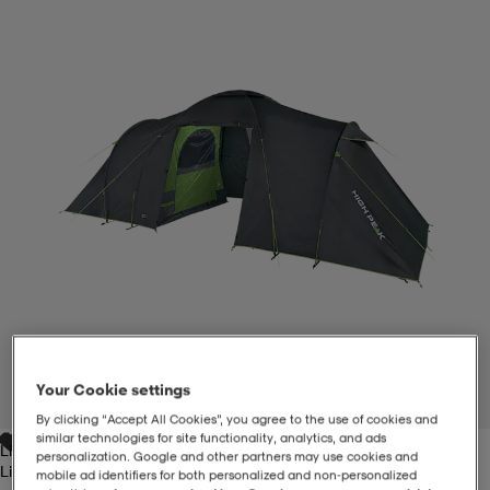
-BH
ngsskor
öjor & skjortor
ngsskor
ingsskor
ar
ingsskor
n
ingsskor
ts & toppar
or
n
kor
kor
öjor & skjortor
usskor
öjor & skjortor
skor
r
skor
n
tskor
 & klänningar
or
r & pannband
or
 & klänningar
-/Tennisskor
Your Cookie settings
1
/
5
By clicking “Accept All Cookies”, you agree to the use of cookies and
similar technologies for site functionality, analytics, and ads
Light Grey
r
andy-/Handbollsskor
kar & vantar
andy-/Handbollsskor
ller
ler
personalization. Google and other partners may use cookies and
Light Grey
mobile ad identifiers for both personalized and non‑personalized