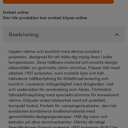
Endast online
läder
lbehör
r
lbehör
kläder
Den här produkten kan endast köpas online.
Beskrivning
asögon
äder
r
Upplev värme och komfort med denna sovsäck i
r
s
polyester, designad för att hålla dig mysig även i kalla
temperaturer. Dess hållbara material och smarta design
säkerställer en god natts sömn utomhus. Passar tätt med
slitstark 190T polyester, som motstår kyla och fukt.
äder
ård
äder
Inkluderar hålfiberfyllning för förbättrad isolering och
komfort. Levererar mångsidighet med dragkedjor i sid-
och undersidan för användning som täcke. Förhindrar
fyllnadsförskjutning med speciella sömmar för konsekvent
s
s
värme. Erbjuder enkel bärbarhet med ett praktiskt,
kompakt fodral. Perfekt för campingentusiaster, den här
sovsäcken kombinerar kvalitetsmaterial med
genomtänkta designegenskaper. Håll dig varm och
ård
ård
bekväm på dina utomhusäventyr. Hämta din idag!
Specifikationer Externt material: 190T polyester W/R Cire