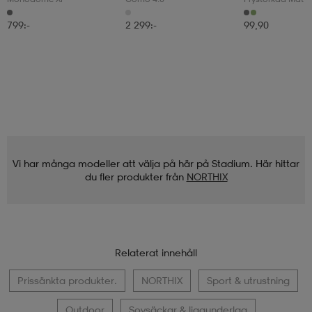
799:-
2 299:-
99,90
Vi har många modeller att välja på här på Stadium. Här hittar
du fler produkter från
NORTHIX
Relaterat innehåll
Prissänkta produkter.
NORTHIX
Sport & utrustning
Outdoor
Sovsäckar & liggunderlag