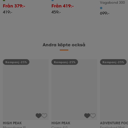
Vagabond 300
Compact
Från 379:-
Från 419:-
419:-
459:-
699:-
Andra köpte också
Kampanj -25%
Kampanj -25%
Kampanj -25%
HIGH PEAK
HIGH PEAK
ADVENTURE FO
Monodome Xl
Como 4.0
Frystorkad Mat