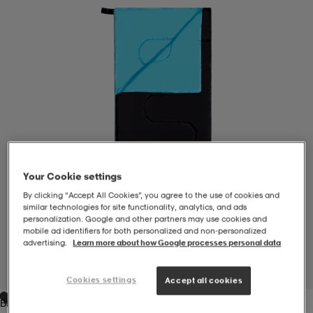
-BH
ngsskor
öjor & skjortor
ngsskor
ingsskor
ar
ingsskor
n
ingsskor
ts & toppar
or
n
kor
kor
öjor & skjortor
usskor
Your Cookie settings
öjor & skjortor
skor
r
skor
n
tskor
By clicking “Accept All Cookies”, you agree to the use of cookies and
similar technologies for site functionality, analytics, and ads
personalization. Google and other partners may use cookies and
mobile ad identifiers for both personalized and non‑personalized
 & klänningar
or
r & pannband
or
 & klänningar
-/Tennisskor
advertising.
Learn more about how Google processes personal data
1
/
6
Cookies settings
Accept all cookies
r
andy-/Handbollsskor
kar & vantar
andy-/Handbollsskor
ller
ler
Black