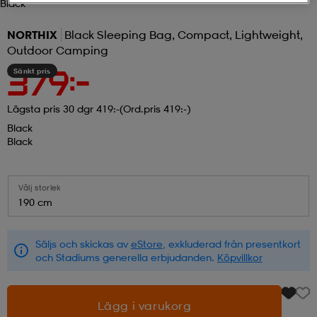
Black
r & pannband
tskor
läder
tskor
r
ngsskor
NORTHIX
Black Sleeping Bag, Compact, Lightweight,
Outdoor Camping
Sänkt pris
379:-
kar & vantar
skor
ukar
skor
kar & vantar
kor
Lägsta pris 30 dgr 419:-
(Ord.pris 419:-)
Black
ukar
sskor
ställ
sskor
ukar
lbehör
Black
ställ
stövlar
por
stövlar
ställ
er
Välj storlek
190 cm
por
ler
kläder
ler
läder
Säljs och skickas av
eStore
, exkluderad från presentkort
och Stadiums generella erbjudanden.
Köpvillkor
kläder
ngskor
asögon
ngskor
por
Lägg i varukorg