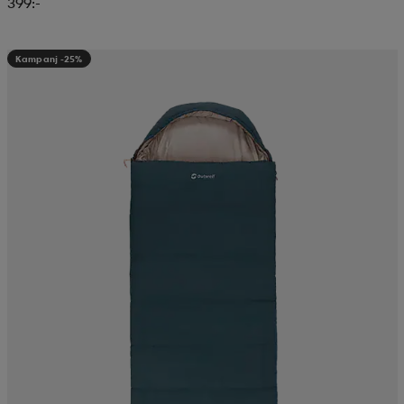
399:-
Kampanj -25%