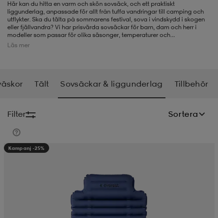
Här kan du hitta en varm och skön sovsäck, och ett praktiskt
liggunderlag, anpassade för allt från tuffa vandringar till camping och
-BH
ngsskor
öjor & skjortor
ngsskor
ingsskor
utflykter. Ska du tälta på sommarens festival, sova i vindskydd i skogen
eller fjällvandra? Vi har prisvärda sovsäckar för barn, dam och herr i
modeller som passar för olika säsonger, temperaturer och
väderförhållanden. En sovsäck kan ha dun- eller syntetfyllning och vilket
Läs mer
du väljer beror helt på dina önskemål och behov gällande vikt och
ar
ingsskor
n
ingsskor
ts & toppar
or
värmehållning. På våra sovsäckar finns tre temperaturer angivna som en
vägledning. Komforttemperatur - lägsta komforttemperaturen för
kvinnor. Limit-temperatur - lägsta temperaturen för män.
Extremtemperaturen står för den lägsta överlevnadstemperaturen för
väskor
Tält
Sovsäckar & liggunderlag
Tillbehör
kvinnor. Det ska förhoppningsvis underlätta för dig att hitta rätt sovsäck
n
kor
kor
öjor & skjortor
usskor
och liggunderlag hos oss.
Filter
Sortera
öjor & skjortor
skor
r
skor
n
tskor
Kampanj -25%
 & klänningar
or
r & pannband
or
 & klänningar
-/Tennisskor
r
andy-/Handbollsskor
kar & vantar
andy-/Handbollsskor
ller
ler