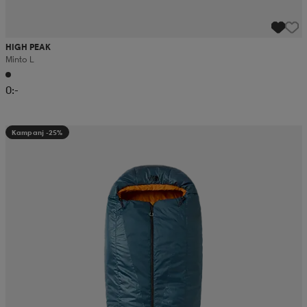
HIGH PEAK
Minto L
0:-
Kampanj -25%