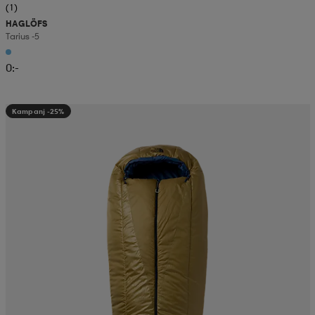
(1)
HAGLÖFS
Tarius -5
0:-
Kampanj -25%