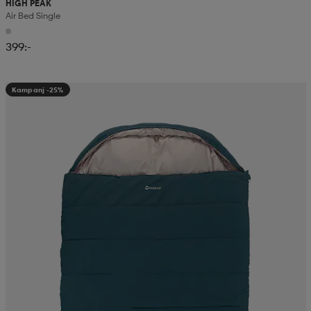
HIGH PEAK
Air Bed Single
399:-
Kampanj -25%