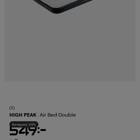
(2)
HIGH PEAK
Air Bed Double
Kampanj -25%
549:-