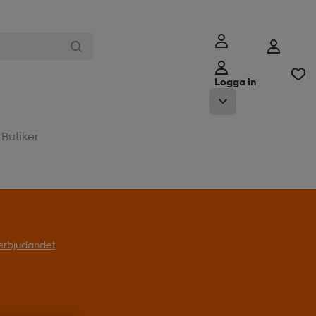
Logga in
Butiker
l erbjudandet