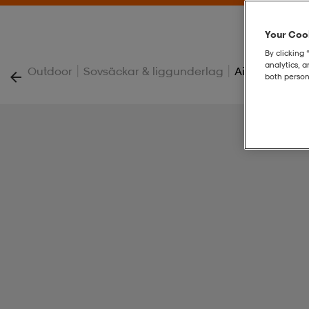
Your Cook
By clicking 
analytics, 
|
|
Outdoor
Sovsäckar & liggunderlag
Air Bed Doubl
both person