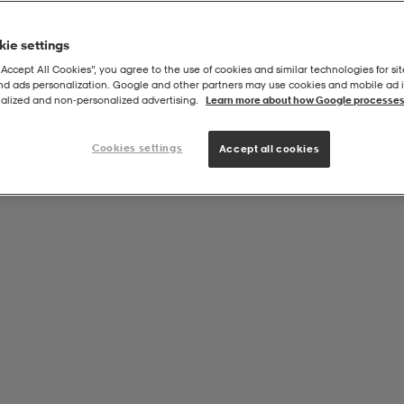
ie settings
“Accept All Cookies”, you agree to the use of cookies and similar technologies for sit
and ads personalization. Google and other partners may use cookies and mobile ad id
e
alized and non‑personalized advertising.
Learn more about how Google processes
Cookies settings
Accept all cookies