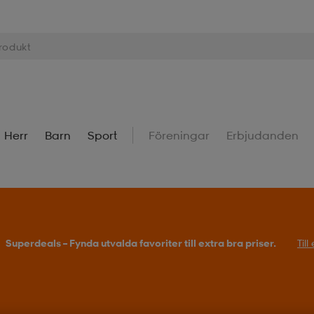
Herr
Barn
Sport
Föreningar
Erbjudanden
Superdeals – Fynda utvalda favoriter till extra bra priser.
Til