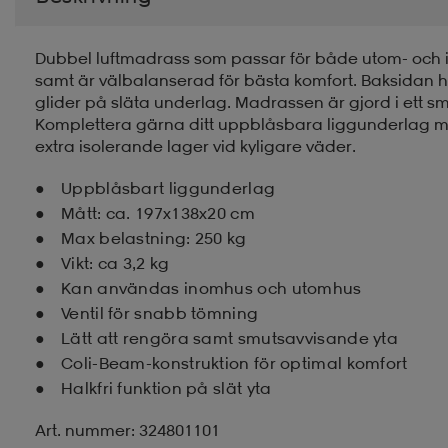
Dubbel luftmadrass som passar för både utom- och
samt är välbalanserad för bästa komfort. Baksidan h
glider på släta underlag. Madrassen är gjord i ett s
Komplettera gärna ditt uppblåsbara liggunderlag me
extra isolerande lager vid kyligare väder.
Uppblåsbart liggunderlag
Mått: ca. 197x138x20 cm
Max belastning: 250 kg
Vikt: ca 3,2 kg
Kan användas inomhus och utomhus
Ventil för snabb tömning
Lätt att rengöra samt smutsavvisande yta
Coli-Beam-konstruktion för optimal komfort
Halkfri funktion på slät yta
Art. nummer: 324801101