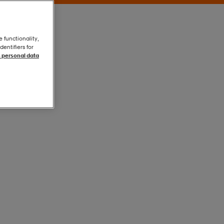
e functionality,
entifiers for
 personal data
Light Grey
Light Grey