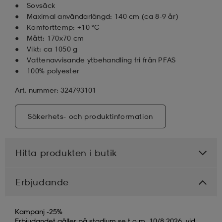
Sovsäck
Maximal användarlängd: 140 cm (ca 8-9 år)
Komforttemp: +10 °C
Mått: 170x70 cm
Vikt: ca 1050 g
Vattenavvisande ytbehandling fri från PFAS
100% polyester
Art. nummer: 324793101
Säkerhets- och produktinformation
Hitta produkten i butik
Erbjudande
Kampanj -25%
Erbjudandet gäller på stadium.se t.o.m. 10/8 2026, vid