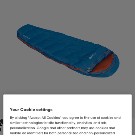
-BH
ngsskor
öjor & skjortor
ngsskor
ingsskor
ar
ingsskor
n
ingsskor
ts & toppar
or
n
kor
kor
öjor & skjortor
usskor
öjor & skjortor
skor
r
skor
n
tskor
 & klänningar
or
r & pannband
or
 & klänningar
-/Tennisskor
Your Cookie settings
1
/
3
By clicking “Accept All Cookies”, you agree to the use of cookies and
similar technologies for site functionality, analytics, and ads
Light Blue/orange
r
andy-/Handbollsskor
kar & vantar
andy-/Handbollsskor
ller
ler
personalization. Google and other partners may use cookies and
Light Blue/orange
mobile ad identifiers for both personalized and non‑personalized