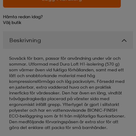
läder
lbehör
r
lbehör
kläder
Hämta redan idag?
Välj
butik
asögon
äder
r
Beskrivning
Sovsäck för barn, passar för användning under vår och
r
s
sommar. Utformad med Dura Loft H1-isolering (570 g)
som värmer även vid fuktiga förhållanden, samt med ett
lätt och snabbtorkande material med hög
kompressionsförmåga och låg packvolym. Försedd med
äder
ård
äder
en justerbar, extra vadderad huva och en praktisk
innerficka för värdesaker. Den har även en lång, vindtät
tvåvägsdragkedja placerad på vänster sida med
ergonomiskt infällt grepp. Yttertyget är gjort i slitstarkt
s
s
polyester och har en vattenavvisande BIONIC-FINISH
ECO-beläggning som är fri från miljöfarliga fluorkarboner.
Den medföljande förvaringspåsen är extra stor för att
ård
ård
göra det enklare att packa för små barnhänder.