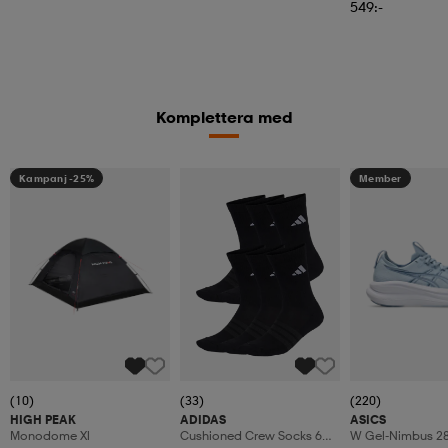
549:-
Komplettera med
Kampanj -25%
Member
(10)
(33)
(220)
HIGH PEAK
ADIDAS
ASICS
Monodome Xl
Cushioned Crew Socks 6
W Gel-Nimbus 2