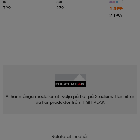
Pair Pack
+2
799:-
279:-
1 599:-
2 199:-
Vi har många modeller att välja på här på Stadium. Här hittar
du fler produkter från
HIGH PEAK
Relaterat innehåll