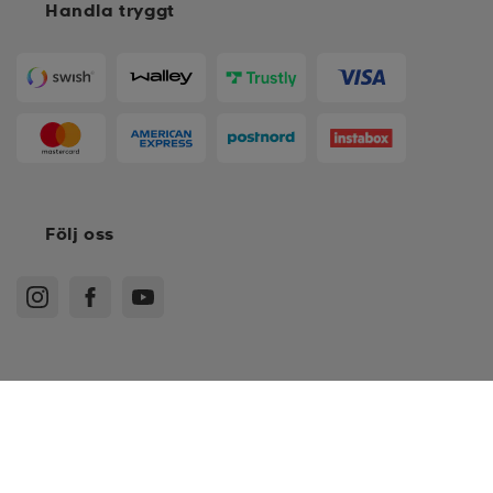
Handla tryggt
Följ oss
Köpvillkor
Medlemsvillkor
Integritetspolicy
Recensionspolicy
*
UK 7
Cookies
Sitemap