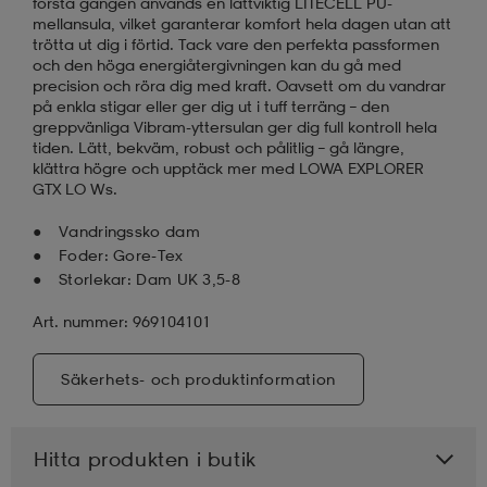
första gången används en lättviktig LITECELL PU-
mellansula, vilket garanterar komfort hela dagen utan att
trötta ut dig i förtid. Tack vare den perfekta passformen
och den höga energiåtergivningen kan du gå med
precision och röra dig med kraft. Oavsett om du vandrar
på enkla stigar eller ger dig ut i tuff terräng – den
greppvänliga Vibram-yttersulan ger dig full kontroll hela
tiden. Lätt, bekväm, robust och pålitlig – gå längre,
klättra högre och upptäck mer med LOWA EXPLORER
GTX LO Ws.
Vandringssko dam
Foder: Gore-Tex
Storlekar: Dam UK 3,5-8
Art. nummer: 969104101
Säkerhets- och produktinformation
Hitta produkten i butik