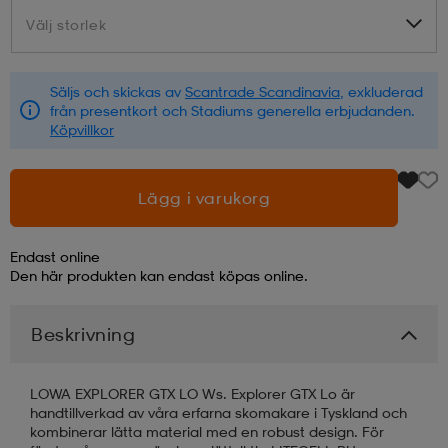
Välj storlek
Välj storlek
läder
lbehör
r
lbehör
kläder
Säljs och skickas av
Scantrade Scandinavia
, exkluderad
från presentkort och Stadiums generella erbjudanden.
asögon
äder
r
Köpvillkor
r
s
Lägg i varukorg
Endast online
äder
ård
äder
Den här produkten kan endast köpas online.
Beskrivning
s
s
LOWA EXPLORER GTX LO Ws. Explorer GTX Lo är
handtillverkad av våra erfarna skomakare i Tyskland och
ård
ård
kombinerar lätta material med en robust design. För