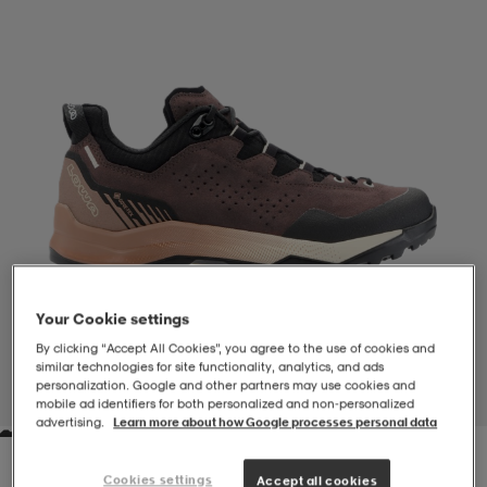
-BH
ngsskor
öjor & skjortor
ngsskor
ingsskor
ar
ingsskor
n
ingsskor
ts & toppar
or
n
kor
kor
öjor & skjortor
usskor
öjor & skjortor
skor
r
skor
n
tskor
Your Cookie settings
By clicking “Accept All Cookies”, you agree to the use of cookies and
similar technologies for site functionality, analytics, and ads
 & klänningar
or
r & pannband
or
 & klänningar
-/Tennisskor
personalization. Google and other partners may use cookies and
1
/
4
mobile ad identifiers for both personalized and non‑personalized
advertising.
Learn more about how Google processes personal data
r
andy-/Handbollsskor
kar & vantar
andy-/Handbollsskor
ller
ler
Cookies settings
Accept all cookies