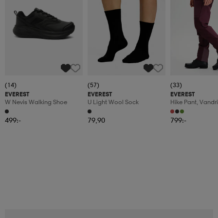
(14)
(57)
(33)
EVEREST
EVEREST
EVEREST
W Nevis Walking Shoe
U Light Wool Sock
Hike Pant, Vandr
Dam
499:-
79,90
799:-