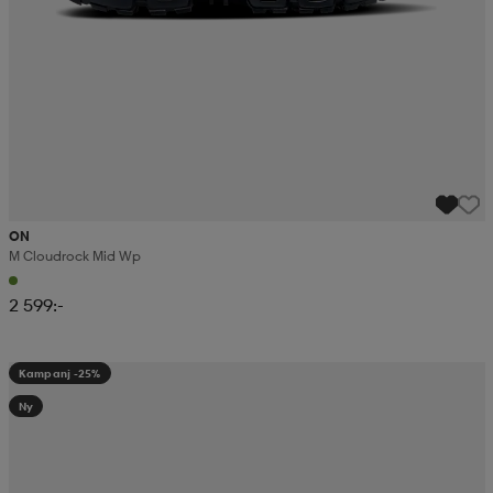
ON
M Cloudrock Mid Wp
2 599:-
Kampanj -25%
Ny