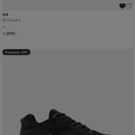
ON
W Cloud 6
1 899:-
Kampanj -25%