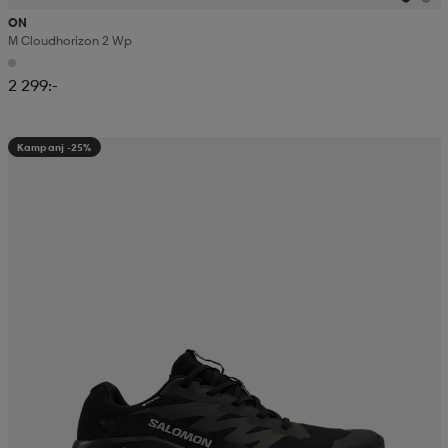
ON
M Cloudhorizon 2 Wp
2 299:-
Kampanj -25%