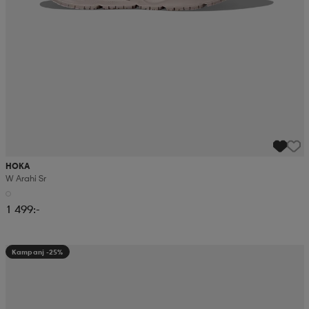
HOKA
W Arahi Sr
1 499:-
Kampanj -25%