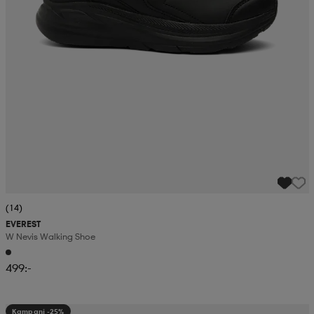
(14)
EVEREST
W Nevis Walking Shoe
499:-
Kampanj -25%