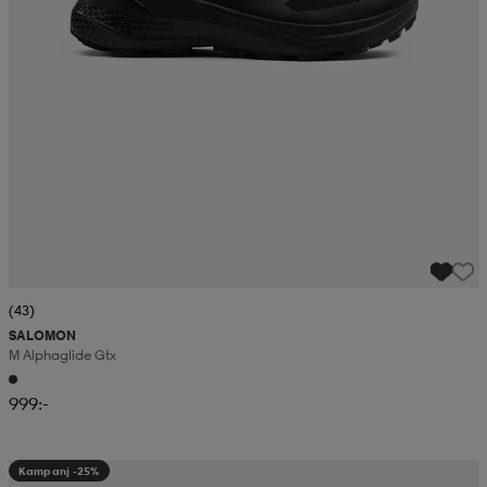
(43)
SALOMON
M Alphaglide Gtx
999:-
Kampanj -25%