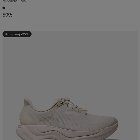
M Shield Low
599:-
Kampanj -25%