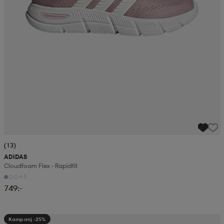
(13)
ADIDAS
Cloudfoam Flex - Rapidfit
+1
749:-
Kampanj -25%