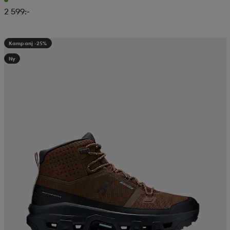
2 599:-
Kampanj -25%
Ny