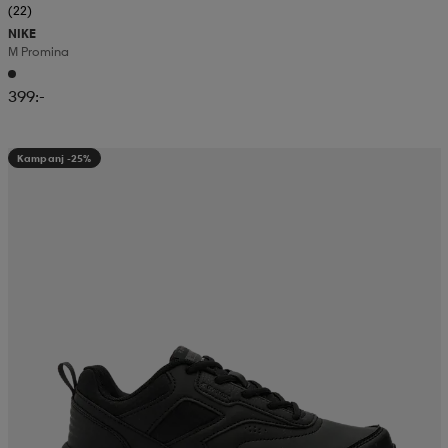
(22)
NIKE
M Promina
399:-
Kampanj -25%