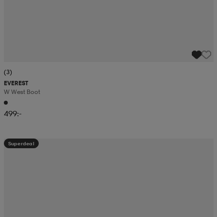
(3)
EVEREST
W West Boot
499:-
Superdeal