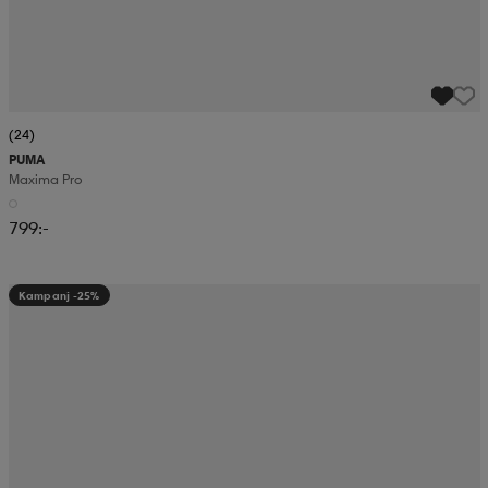
(24)
PUMA
Maxima Pro
799:-
Kampanj -25%