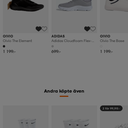
OIVIO
ADIDAS
OIVIO
Oivio The Element
Adidas Cloudfoam Flex-
Oivio The Base
Skor Med Elastiska Snören
1 199:-
699:-
1 199:-
Andra köpte även
2 för 99,90:-