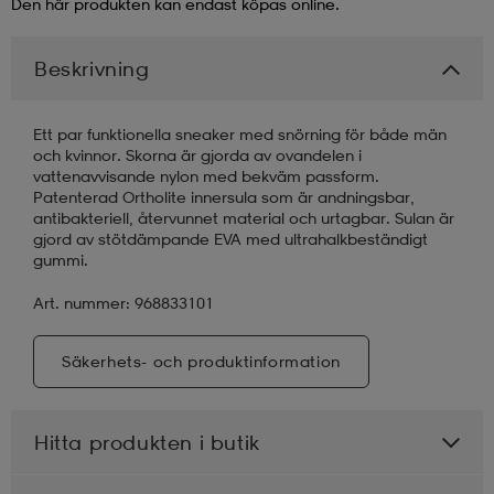
Den här produkten kan endast köpas online.
läder
lbehör
r
lbehör
kläder
Beskrivning
asögon
äder
r
Ett par funktionella sneaker med snörning för både män
och kvinnor. Skorna är gjorda av ovandelen i
vattenavvisande nylon med bekväm passform.
Patenterad Ortholite innersula som är andningsbar,
r
s
antibakteriell, återvunnet material och urtagbar. Sulan är
gjord av stötdämpande EVA med ultrahalkbeständigt
gummi.
äder
ård
äder
Art. nummer: 968833101
Säkerhets- och produktinformation
s
s
Hitta produkten i butik
ård
ård