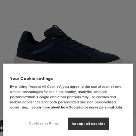
-BH
ngsskor
öjor & skjortor
ngsskor
ingsskor
ar
ingsskor
n
ingsskor
ts & toppar
or
n
kor
kor
öjor & skjortor
usskor
Your Cookie settings
öjor & skjortor
skor
r
skor
n
tskor
By clicking “Accept All Cookies”, you agree to the use of cookies and
similar technologies for site functionality, analytics, and ads
personalization. Google and other partners may use cookies and
mobile ad identifiers for both personalized and non‑personalized
 & klänningar
or
r & pannband
or
 & klänningar
-/Tennisskor
advertising.
Learn more about how Google processes personal data
1
/
1
Cookies settings
Accept all cookies
Navy
r
andy-/Handbollsskor
kar & vantar
andy-/Handbollsskor
ller
ler
Navy