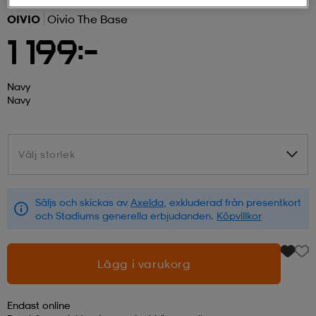
OIVIO
Oivio The Base
r & pannband
tskor
läder
tskor
r
ngsskor
1 199:-
kar & vantar
skor
ukar
skor
kar & vantar
kor
Navy
Navy
ukar
sskor
ställ
sskor
ukar
lbehör
Välj storlek
Välj storlek
ställ
stövlar
por
stövlar
ställ
er
Säljs och skickas av
Axelda
, exkluderad från presentkort
och Stadiums generella erbjudanden.
Köpvillkor
por
ler
kläder
ler
läder
Lägg i varukorg
kläder
ngskor
asögon
ngskor
por
Endast online