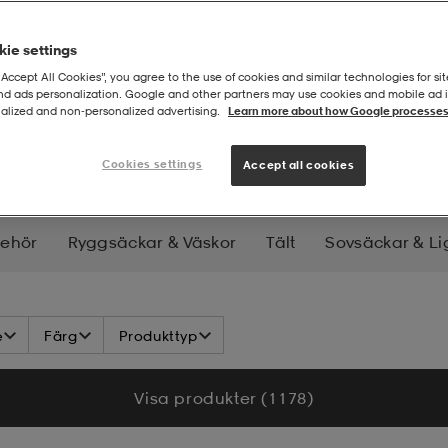
ie settings
“Accept All Cookies”, you agree to the use of cookies and similar technologies for sit
and ads personalization. Google and other partners may use cookies and mobile ad id
alized and non‑personalized advertising.
Learn more about how Google processes
ORSKOR
Cookies settings
Accept all cookies
behör
Ryggsäckar & Väskor
Tält
Sovsäckar & L
p
Hygien & Hälsa
e
Färg
Produkttyp
Visa produkter (1 178)