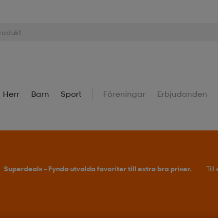
Herr
Barn
Sport
Föreningar
Erbjudanden
Superdeals – Fynda utvalda favoriter till extra bra priser.
Til