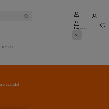
Logga in
Butiker
l erbjudandet