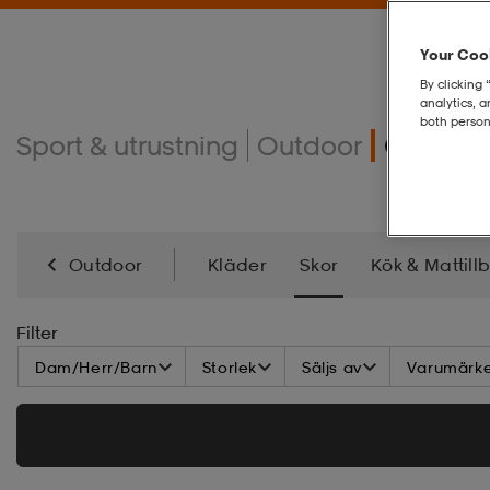
Your Cook
By clicking 
analytics, 
both person
Sport & utrustning
Outdoor
OUTDO
Outdoor
Kläder
Skor
Kök & Mattill
Lampor, Belysning & Ladda
Verktyg & Redska
Filter
Dam/Herr/Barn
Storlek
Säljs av
Varumärk