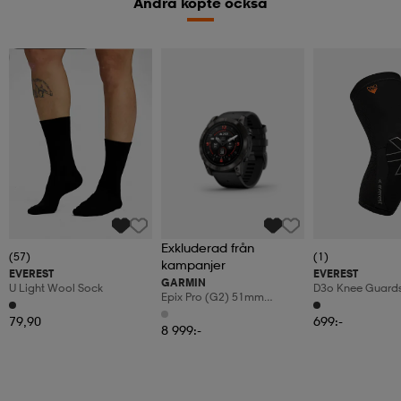
Andra köpte också
Kampanj -25%
Exkluderad från
(57)
(1)
kampanjer
EVEREST
EVEREST
GARMIN
U Light Wool Sock
D3o Knee Guard
Epix Pro (g2) 51mm
Sapphire
79,90
699:-
8 999:-