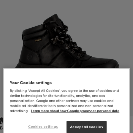
-BH
ngsskor
öjor & skjortor
ngsskor
ingsskor
ar
ingsskor
n
ingsskor
ts & toppar
or
n
kor
kor
öjor & skjortor
usskor
öjor & skjortor
skor
r
skor
n
tskor
Your Cookie settings
By clicking “Accept All Cookies”, you agree to the use of cookies and
similar technologies for site functionality, analytics, and ads
 & klänningar
or
r & pannband
or
 & klänningar
-/Tennisskor
personalization. Google and other partners may use cookies and
mobile ad identifiers for both personalized and non‑personalized
1
/
1
advertising.
Learn more about how Google processes personal data
Black
r
andy-/Handbollsskor
kar & vantar
andy-/Handbollsskor
ller
ler
Cookies settings
Accept all cookies
Black