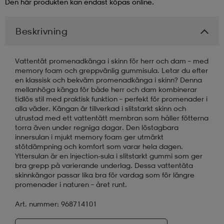
Den här produkten kan endast köpas online.
läder
lbehör
r
lbehör
kläder
Beskrivning
asögon
äder
r
Vattentät promenadkänga i skinn för herr och dam – med
memory foam och greppvänlig gummisula. Letar du efter
en klassisk och bekväm promenadkänga i skinn? Denna
mellanhöga känga för både herr och dam kombinerar
r
s
tidlös stil med praktisk funktion – perfekt för promenader i
alla väder. Kängan är tillverkad i slitstarkt skinn och
utrustad med ett vattentätt membran som håller fötterna
torra även under regniga dagar. Den löstagbara
äder
ård
äder
innersulan i mjukt memory foam ger utmärkt
stötdämpning och komfort som varar hela dagen.
Yttersulan är en injection-sula i slitstarkt gummi som ger
bra grepp på varierande underlag. Dessa vattentäta
s
s
skinnkängor passar lika bra för vardag som för längre
promenader i naturen – året runt.
Art. nummer: 968714101
ård
ård