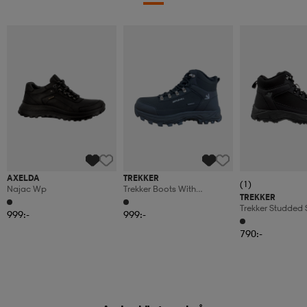
AXELDA
TREKKER
(1)
Najac Wp
Trekker Boots With
TREKKER
Retractable Cleats Havu
Trekker Studded
999:-
999:-
Havu - Eu46 - Uk 
790:-