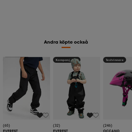
Andra köpte också
Kampanj -25%
Kampanj -25%
Testvinnare
(65)
(32)
(246)
EVEREST
EVEREST
OCCANO