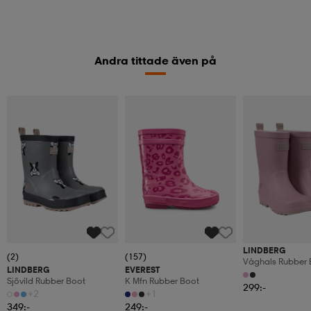
Andra tittade även på
LINDBERG
(2)
(157)
Våghals Rubber 
LINDBERG
EVEREST
Sjövild Rubber Boot
K Mfn Rubber Boot
299:-
+2
+1
349:-
249:-