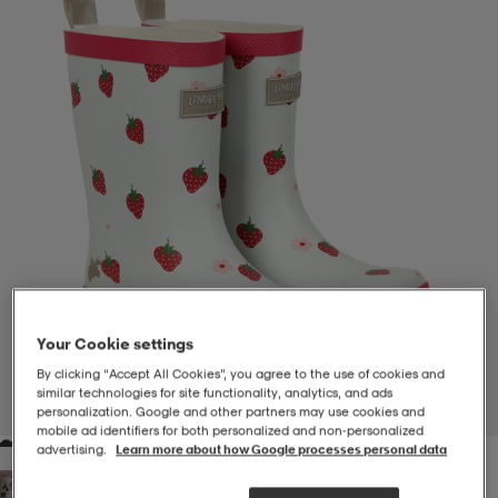
-BH
ngsskor
öjor & skjortor
ngsskor
ingsskor
ar
ingsskor
n
ingsskor
ts & toppar
or
n
kor
kor
öjor & skjortor
usskor
öjor & skjortor
skor
r
skor
n
tskor
Your Cookie settings
By clicking “Accept All Cookies”, you agree to the use of cookies and
 & klänningar
or
r & pannband
or
 & klänningar
-/Tennisskor
similar technologies for site functionality, analytics, and ads
1
/
3
personalization. Google and other partners may use cookies and
mobile ad identifiers for both personalized and non‑personalized
advertising.
Learn more about how Google processes personal data
r
andy-/Handbollsskor
kar & vantar
andy-/Handbollsskor
ller
ler