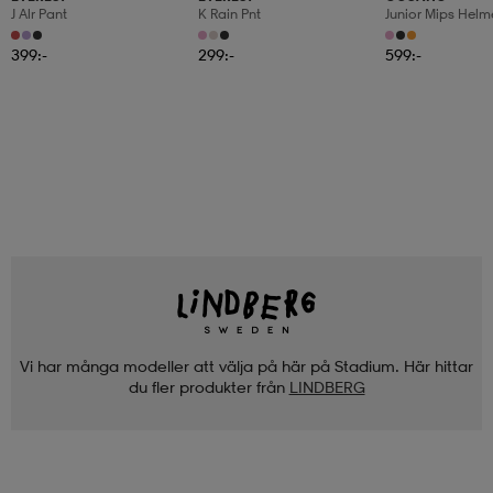
J Alr Pant
K Rain Pnt
Junior Mips Helm
399:-
299:-
599:-
Vi har många modeller att välja på här på Stadium. Här hittar
du fler produkter från
LINDBERG