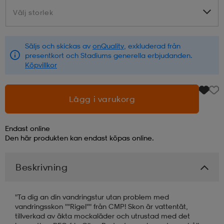
Välj storlek
Välj storlek
läder
lbehör
r
lbehör
kläder
Säljs och skickas av
onQuality
, exkluderad från
presentkort och Stadiums generella erbjudanden.
asögon
äder
r
Köpvillkor
r
s
Lägg i varukorg
Endast online
äder
ård
äder
Den här produkten kan endast köpas online.
Beskrivning
s
s
"Ta dig an din vandringstur utan problem med
vandringsskon ""Rigel"" från CMP! Skon är vattentät,
ård
ård
tillverkad av äkta mockaläder och utrustad med det