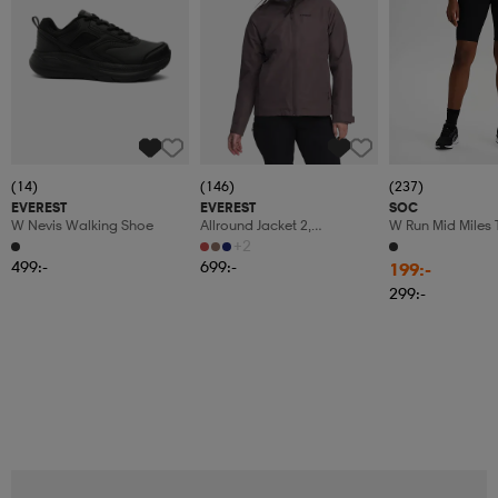
(14)
(146)
(237)
EVEREST
EVEREST
SOC
W Nevis Walking Shoe
Allround Jacket 2,
W Run Mid Miles 
Regnjacka, Dam
+2
499:-
699:-
199:-
299:-