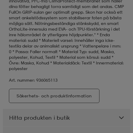
innovativa, PFC-fria ClimaProtect-membranet som håller
dina fötter behagligt torra samtidigt som det andas. CMP
FullOn GRIP-sulan ger optimalt grepp. Skon har också ett
smart ankelstödssystem som stabiliserar foten på bästa
möjliga sätt. Nötningsbeständiga stänkskydd, en smart
OrthoLite-innersula med EVA- och TPU-förstärkning i det
inre hälområdet är ytterligare höjdpunkter." * Enda
material: sudd * Materiell varsel: Innehåller inga icke-
textila delar av animaliskt ursprung * Vattenpelare i mm:
0 * Passa: Faller normalt * Material Typ: sudd, Maska,
polyester, Kohud, Textil * Material som körsul: sudd *
Övre: Maska, Kohud * Materialdäck: Textil * Innermaterial:
polyester
Art. nummer: 936065113
Säkerhets- och produktinformation
Hitta produkten i butik