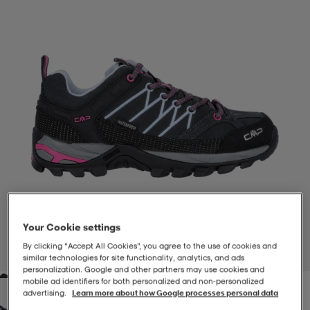
-BH
ngsskor
öjor & skjortor
ngsskor
ingsskor
ar
ingsskor
n
ingsskor
ts & toppar
or
n
kor
kor
öjor & skjortor
usskor
öjor & skjortor
skor
r
skor
n
tskor
Your Cookie settings
 & klänningar
or
r & pannband
or
 & klänningar
-/Tennisskor
By clicking “Accept All Cookies”, you agree to the use of cookies and
1
/
7
similar technologies for site functionality, analytics, and ads
personalization. Google and other partners may use cookies and
mobile ad identifiers for both personalized and non‑personalized
r
andy-/Handbollsskor
kar & vantar
andy-/Handbollsskor
ller
ler
advertising.
Learn more about how Google processes personal data