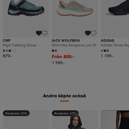
CMP
JACK WOLFSKIN
ADIDAS
Rigel Trekking Shoes
Wild Hike Texapore Low W
Adidas Terrex Sk
Ax5 Vandringssk
+2
879:-
1 199:-
Från 800:-
1 599:-
Andra köpte också
Kampanj -25%
Kampanj -25%
Member