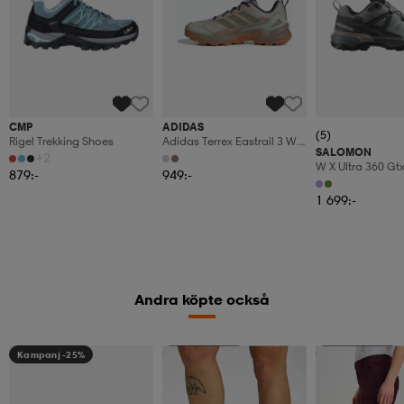
CMP
ADIDAS
(5)
Rigel Trekking Shoes
Adidas Terrex Eastrail 3 W
SALOMON
Skor
+2
W X Ultra 360 Gt
879:-
949:-
1 699:-
Andra köpte också
Kampanj -25%
Kampanj -25%
Kampanj -25%