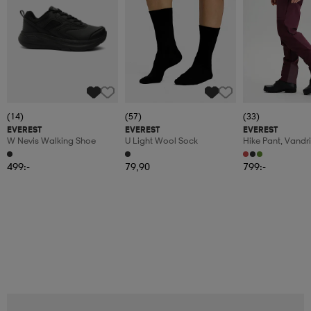
(14)
(57)
(33)
EVEREST
EVEREST
EVEREST
W Nevis Walking Shoe
U Light Wool Sock
Hike Pant, Vandr
Dam
499:-
79,90
799:-