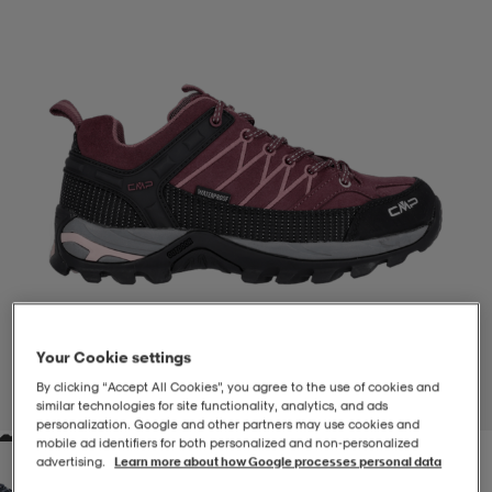
-BH
ngsskor
öjor & skjortor
ngsskor
ingsskor
ar
ingsskor
n
ingsskor
ts & toppar
or
n
kor
kor
öjor & skjortor
usskor
öjor & skjortor
skor
r
skor
n
tskor
Your Cookie settings
 & klänningar
or
r & pannband
or
 & klänningar
-/Tennisskor
By clicking “Accept All Cookies”, you agree to the use of cookies and
1
/
7
similar technologies for site functionality, analytics, and ads
personalization. Google and other partners may use cookies and
mobile ad identifiers for both personalized and non‑personalized
r
andy-/Handbollsskor
kar & vantar
andy-/Handbollsskor
ller
ler
advertising.
Learn more about how Google processes personal data