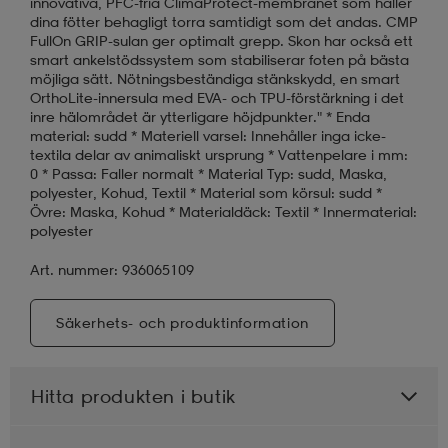
innovativa, PFC-fria ClimaProtect-membranet som håller
dina fötter behagligt torra samtidigt som det andas. CMP
FullOn GRIP-sulan ger optimalt grepp. Skon har också ett
smart ankelstödssystem som stabiliserar foten på bästa
möjliga sätt. Nötningsbeständiga stänkskydd, en smart
OrthoLite-innersula med EVA- och TPU-förstärkning i det
inre hälområdet är ytterligare höjdpunkter." * Enda
material: sudd * Materiell varsel: Innehåller inga icke-
textila delar av animaliskt ursprung * Vattenpelare i mm:
0 * Passa: Faller normalt * Material Typ: sudd, Maska,
polyester, Kohud, Textil * Material som körsul: sudd *
Övre: Maska, Kohud * Materialdäck: Textil * Innermaterial:
polyester
Art. nummer: 936065109
Säkerhets- och produktinformation
Hitta produkten i butik