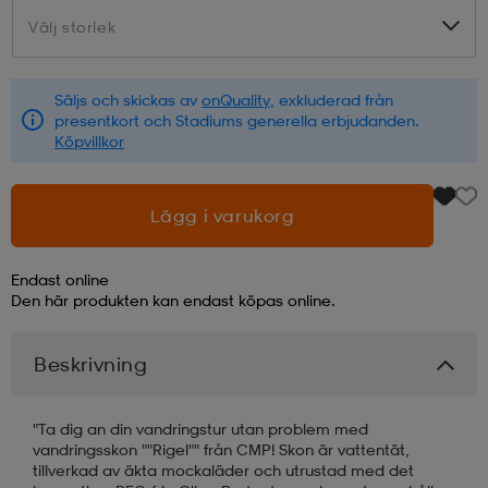
Välj storlek
Välj storlek
läder
lbehör
r
lbehör
kläder
Säljs och skickas av
onQuality
, exkluderad från
presentkort och Stadiums generella erbjudanden.
asögon
äder
r
Köpvillkor
r
s
Lägg i varukorg
Endast online
äder
ård
äder
Den här produkten kan endast köpas online.
Beskrivning
s
s
"Ta dig an din vandringstur utan problem med
vandringsskon ""Rigel"" från CMP! Skon är vattentät,
ård
ård
tillverkad av äkta mockaläder och utrustad med det