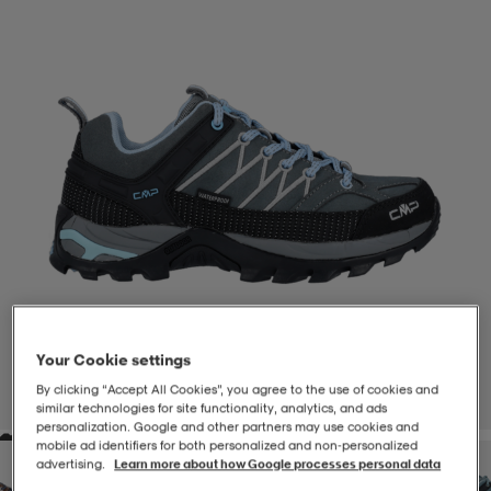
-BH
ngsskor
öjor & skjortor
ngsskor
ingsskor
ar
ingsskor
n
ingsskor
ts & toppar
or
n
kor
kor
öjor & skjortor
usskor
öjor & skjortor
skor
r
skor
n
tskor
Your Cookie settings
 & klänningar
or
r & pannband
or
 & klänningar
-/Tennisskor
By clicking “Accept All Cookies”, you agree to the use of cookies and
1
/
7
similar technologies for site functionality, analytics, and ads
personalization. Google and other partners may use cookies and
mobile ad identifiers for both personalized and non‑personalized
r
andy-/Handbollsskor
kar & vantar
andy-/Handbollsskor
ller
ler
advertising.
Learn more about how Google processes personal data