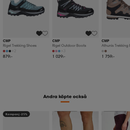
CMP
CMP
CMP
Rigel Trekking Shoes
Rigel Outdoor Boots
Athunis Trekking
+2
+3
879:-
1 029:-
1 759:-
Andra köpte också
Kampanj -25%
Kampanj -25%
Kampanj -25%