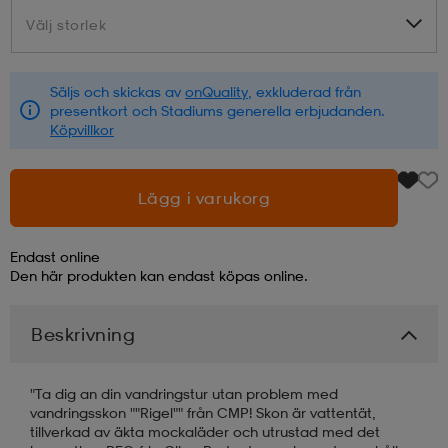
Välj storlek
Välj storlek
läder
lbehör
r
lbehör
kläder
Säljs och skickas av
onQuality
, exkluderad från
presentkort och Stadiums generella erbjudanden.
asögon
äder
r
Köpvillkor
r
s
Lägg i varukorg
Endast online
äder
ård
äder
Den här produkten kan endast köpas online.
Beskrivning
s
s
"Ta dig an din vandringstur utan problem med
vandringsskon ""Rigel"" från CMP! Skon är vattentät,
ård
ård
tillverkad av äkta mockaläder och utrustad med det