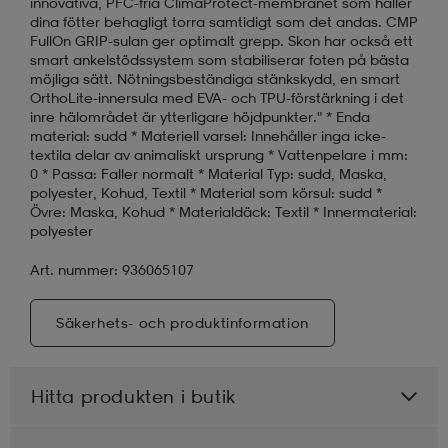
innovativa, PFC-fria ClimaProtect-membranet som håller
dina fötter behagligt torra samtidigt som det andas. CMP
FullOn GRIP-sulan ger optimalt grepp. Skon har också ett
smart ankelstödssystem som stabiliserar foten på bästa
möjliga sätt. Nötningsbeständiga stänkskydd, en smart
OrthoLite-innersula med EVA- och TPU-förstärkning i det
inre hälområdet är ytterligare höjdpunkter." * Enda
material: sudd * Materiell varsel: Innehåller inga icke-
textila delar av animaliskt ursprung * Vattenpelare i mm:
0 * Passa: Faller normalt * Material Typ: sudd, Maska,
polyester, Kohud, Textil * Material som körsul: sudd *
Övre: Maska, Kohud * Materialdäck: Textil * Innermaterial:
polyester
Art. nummer: 936065107
Säkerhets- och produktinformation
Hitta produkten i butik