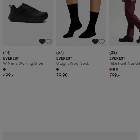
(14)
(57)
(33)
EVEREST
EVEREST
EVEREST
W Nevis Walking Shoe
U Light Wool Sock
Hike Pant, Vandr
Dam
499:-
79,90
799:-