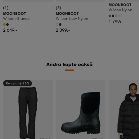
MOONBOOT
(1)
(6)
W Icon Nylon
MOONBOOT
MOONBOOT
+1
W Icon Glance
W Icon Low Nylon
1 799:-
2 649:-
2 099:-
Andra köpte också
Kampanj -25%