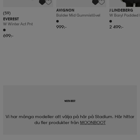
AVIGNON
J LINDEBERG
(59)
Balder Mid Gummistövel
W Baryl Padded 
EVEREST
W Winter Act Pnt
999:-
2 499:-
699:-
Vi har många modeller att välja på här på Stadium. Här hittar
du fler produkter från
MOONBOOT