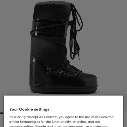
-BH
ngsskor
öjor & skjortor
ngsskor
ingsskor
ar
ingsskor
n
ingsskor
ts & toppar
or
n
kor
kor
öjor & skjortor
usskor
öjor & skjortor
skor
r
skor
n
tskor
 & klänningar
or
r & pannband
or
 & klänningar
-/Tennisskor
1
/
5
Your Cookie settings
By clicking “Accept All Cookies”, you agree to the use of cookies and
r
andy-/Handbollsskor
kar & vantar
andy-/Handbollsskor
ller
ler
similar technologies for site functionality, analytics, and ads
personalization. Google and other partners may use cookies and