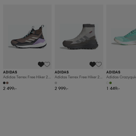
ADIDAS
ADIDAS
ADIDAS
Adidas Terrex Free Hiker 2.0
Adidas Terrex Free Hiker 2
Adidas Crazyqui
Gore-Tex Vandringsskor
Gtx Climawarm+
Lightstrike Padel
Vandringsskor
2 499:-
2 999:-
1 449:-