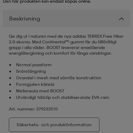
Den här produkten kan endast köpas online.
läder
lbehör
r
lbehör
kläder
Beskrivning
asögon
äder
r
Ge dig ut i naturen med de nya adidas TERREX Free Hiker
2.0-skorna. Med Continental™-gummi får du tillförlitligt
grepp i alla väder. BOOST levererar enastående
energiåtergivning och komfort för långa vandringar.
r
s
Normal passform
Snörstängning
Ovandel i mesh med sömlös konstruktion
äder
ård
äder
Formgjuten känsla
Mellansula med BOOST
Utvändigt hälclip och stabiliserande EVA-ram
s
s
Art. nummer: 379233510
ård
ård
Säkerhets- och produktinformation