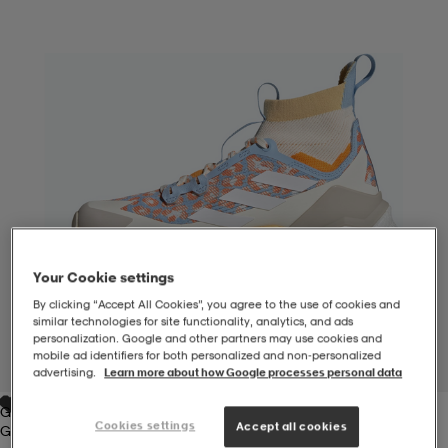
-BH
ngsskor
öjor & skjortor
ngsskor
ingsskor
ar
ingsskor
n
ingsskor
ts & toppar
or
n
kor
kor
öjor & skjortor
usskor
öjor & skjortor
skor
r
skor
n
tskor
Your Cookie settings
By clicking “Accept All Cookies”, you agree to the use of cookies and
similar technologies for site functionality, analytics, and ads
 & klänningar
or
r & pannband
or
 & klänningar
-/Tennisskor
personalization. Google and other partners may use cookies and
mobile ad identifiers for both personalized and non‑personalized
1
/
7
advertising.
Learn more about how Google processes personal data
Glow Blue / Cloud White / Pure Tangerine
r
andy-/Handbollsskor
kar & vantar
andy-/Handbollsskor
ller
ler
Cookies settings
Accept all cookies
Glow Blue / Cloud White / Pure Tangerine