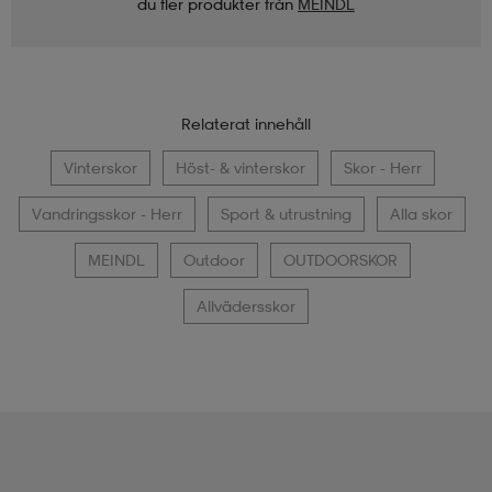
du fler produkter från
MEINDL
Relaterat innehåll
Vinterskor
Höst- & vinterskor
Skor - Herr
Vandringsskor - Herr
Sport & utrustning
Alla skor
MEINDL
Outdoor
OUTDOORSKOR
Allvädersskor