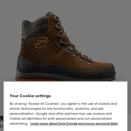
-BH
ngsskor
öjor & skjortor
ngsskor
ingsskor
ar
ingsskor
n
ingsskor
ts & toppar
or
n
kor
kor
öjor & skjortor
usskor
öjor & skjortor
skor
r
skor
n
tskor
Your Cookie settings
 & klänningar
or
r & pannband
or
 & klänningar
-/Tennisskor
By clicking “Accept All Cookies”, you agree to the use of cookies and
1
/
5
similar technologies for site functionality, analytics, and ads
personalization. Google and other partners may use cookies and
mobile ad identifiers for both personalized and non‑personalized
Dark Brown
r
andy-/Handbollsskor
kar & vantar
andy-/Handbollsskor
ller
ler
advertising.
Learn more about how Google processes personal data
Dark Brown