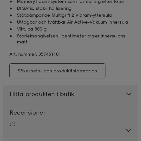
Memory Foam-system som formar sig efter foten
DIGAfix; stabil hälfixering
Stötdämpande Multigriff 2 Vibram-yttersula
Uttagbar och tvättbar Air Active-Vakuum innersula
Vikt: ca 800 g
Storleksangivelsen i centimeter avser innersulans
mått
Art. nummer: 357451101
Säkerhets- och produktinformation
Hitta produkten i butik
Recensioner
(1)