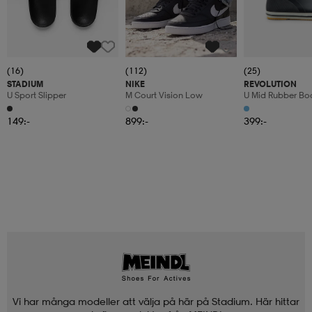
(16)
(112)
(25)
STADIUM
NIKE
REVOLUTION
U Sport Slipper
M Court Vision Low
U Mid Rubber Bo
149:-
899:-
399:-
Vi har många modeller att välja på här på Stadium. Här hittar