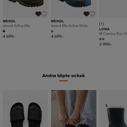
MEINDL
MEINDL
(1)
Island Active Mfs
Island Mfs Active Wide
LOWA
M Camino Evo G
4 699:-
4 699:-
3 999:-
Andra köpte också