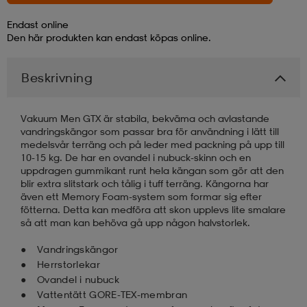
Endast online
läder
lbehör
r
lbehör
kläder
Den här produkten kan endast köpas online.
Beskrivning
asögon
äder
r
Vakuum Men GTX är stabila, bekväma och avlastande
vandringskängor som passar bra för användning i lätt till
r
s
medelsvår terräng och på leder med packning på upp till
10-15 kg. De har en ovandel i nubuck-skinn och en
uppdragen gummikant runt hela kängan som gör att den
blir extra slitstark och tålig i tuff terräng. Kängorna har
äder
ård
äder
även ett Memory Foam-system som formar sig efter
fötterna. Detta kan medföra att skon upplevs lite smalare
så att man kan behöva gå upp någon halvstorlek.
s
s
Vandringskängor
Herrstorlekar
Ovandel i nubuck
ård
ård
Vattentätt GORE-TEX-membran