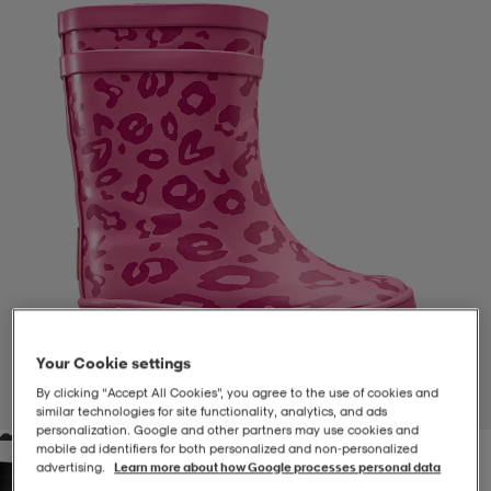
-BH
ngsskor
öjor & skjortor
ngsskor
ingsskor
ar
ingsskor
n
ingsskor
ts & toppar
or
n
kor
kor
öjor & skjortor
usskor
öjor & skjortor
skor
r
skor
n
tskor
Your Cookie settings
 & klänningar
or
r & pannband
or
 & klänningar
-/Tennisskor
By clicking “Accept All Cookies”, you agree to the use of cookies and
1
/
4
similar technologies for site functionality, analytics, and ads
personalization. Google and other partners may use cookies and
mobile ad identifiers for both personalized and non‑personalized
r
andy-/Handbollsskor
kar & vantar
andy-/Handbollsskor
ller
ler
advertising.
Learn more about how Google processes personal data