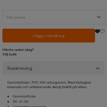
läder
lbehör
r
lbehör
kläder
Välj storlek
Välj storlek
asögon
äder
r
Lägg i varukorg
r
s
Hämta redan idag?
Välj
butik
äder
ård
äder
Beskrivning
s
s
Gummistövlar i PVC-fritt naturgummi. Med löstagbar
innersula och reflekterande detalj baktill på hälen.
Gummistövlar
ård
ård
Stl. 21-30
Löstagbar innersula