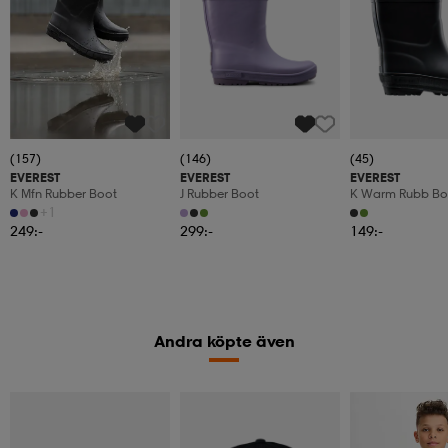
(157)
(146)
(45)
EVEREST
EVEREST
EVEREST
K Mfn Rubber Boot
J Rubber Boot
K Warm Rubb Bo
+1
249:-
299:-
149:-
Andra köpte även