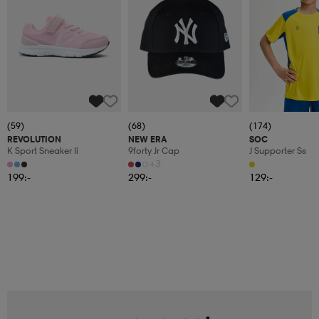
(59)
(68)
(174)
REVOLUTION
NEW ERA
SOC
K Sport Sneaker Ii
9forty Jr Cap
J Supporter Ss
+3
199:-
299:-
129:-