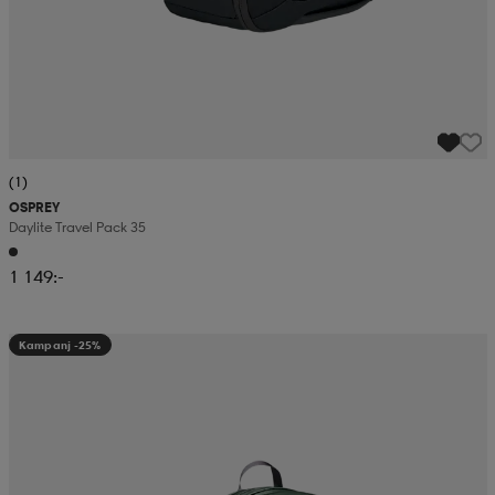
(1)
OSPREY
Daylite Travel Pack 35
1 149:-
Kampanj -25%