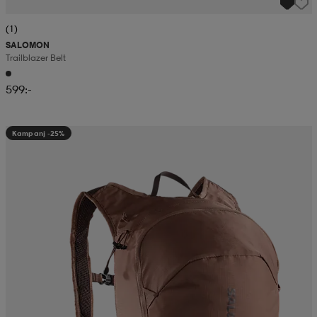
(1)
SALOMON
Trailblazer Belt
599:-
Kampanj -25%