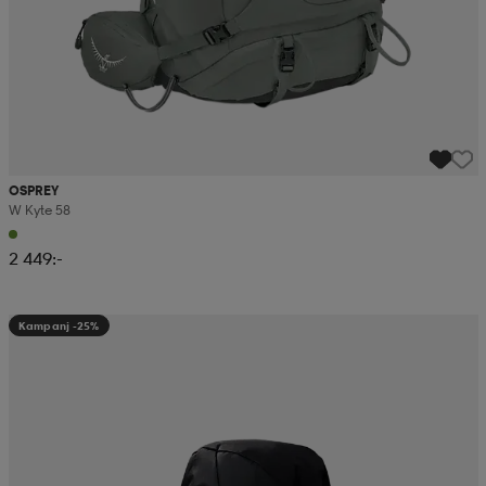
OSPREY
W Kyte 58
2 449:-
Kampanj -25%