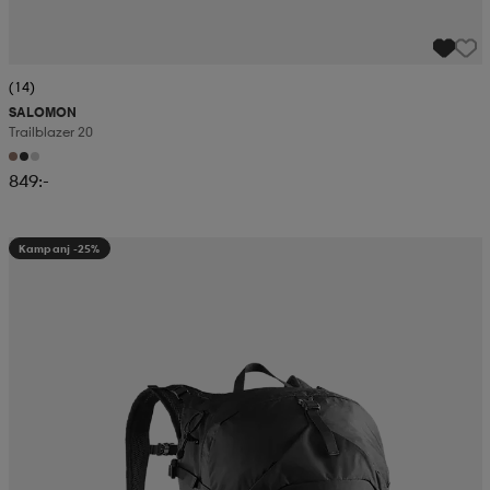
(14)
SALOMON
Trailblazer 20
849:-
Kampanj -25%