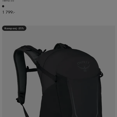
Terra 55
1 799:-
Kampanj -25%