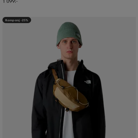
1 099:-
Kampanj -25%