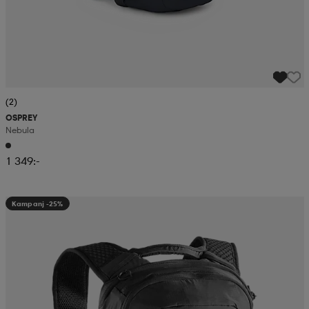
(2)
OSPREY
Nebula
1 349:-
Kampanj -25%