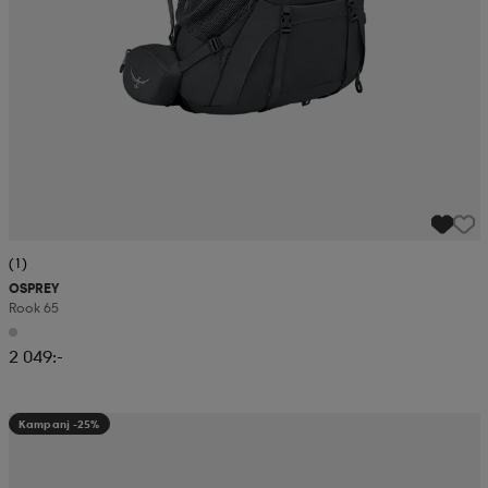
(1)
OSPREY
Rook 65
2 049:-
Kampanj -25%