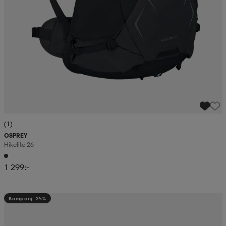
(1)
OSPREY
Hikelite 26
1 299:-
Kampanj -25%