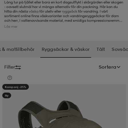
Lång tur på fjället eller bara en kort dagsutflykt i skärgården eller skogen
- oavsett slutmål har vi många alternativ för din packning. Här kan du
-BH
ngsskor
öjor & skjortor
ngsskor
ingsskor
hitta din nästa
väska
för uteliv eller
ryggsäck
för vandring. I vårt
sortiment online finns väskvarianter och vandringsryggsäckar för dam
och herr, i vattenavvisande material, med smidiga kompressionsremmar
och med smarta funktioner som inbyggt regnskydd och fack för sovsäck.
Läs mer
ar
ingsskor
n
ingsskor
ts & toppar
or
 & mattillbehör
Ryggsäckar & väskor
Tält
Sovsäc
n
kor
kor
öjor & skjortor
usskor
Filter
Sortera
öjor & skjortor
skor
r
skor
n
tskor
Kampanj -25%
Ny
 & klänningar
or
r & pannband
or
 & klänningar
-/Tennisskor
r
andy-/Handbollsskor
kar & vantar
andy-/Handbollsskor
ller
ler