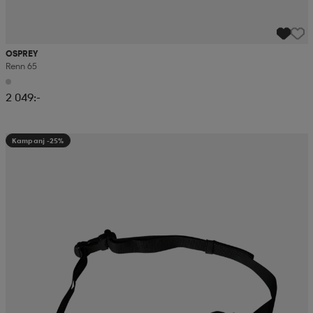
OSPREY
Renn 65
2 049:-
Kampanj -25%