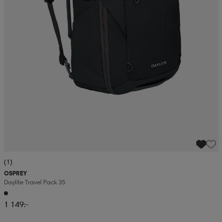
(1)
OSPREY
Daylite Travel Pack 35
1 149:-