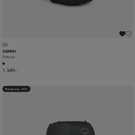
(2)
OSPREY
Nebula
1 349:-
Kampanj -25%