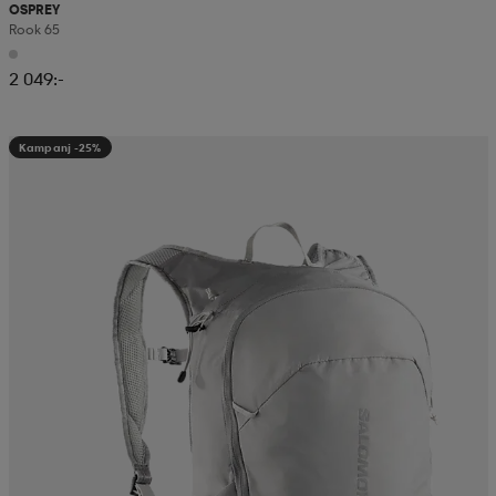
OSPREY
Rook 65
2 049:-
Kampanj -25%