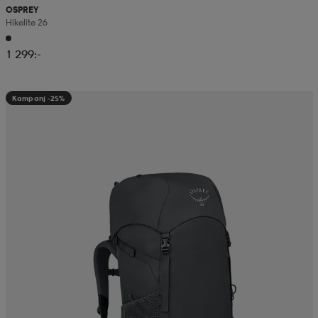
OSPREY
Hikelite 26
1 299:-
Kampanj -25%