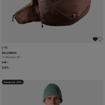
(14)
SALOMON
Trailblazer 20
849:-
Kampanj -25%