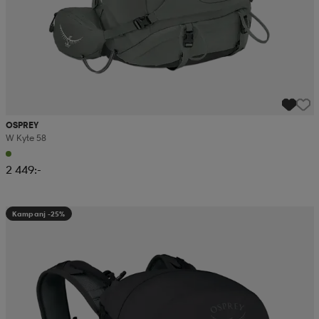
OSPREY
W Kyte 58
2 449:-
Kampanj -25%