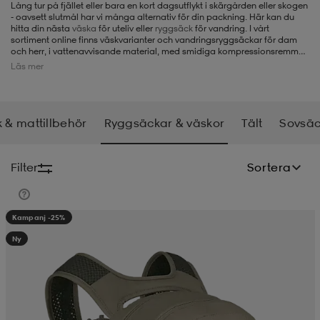
Lång tur på fjället eller bara en kort dagsutflykt i skärgården eller skogen
- oavsett slutmål har vi många alternativ för din packning. Här kan du
-BH
ngsskor
öjor & skjortor
ngsskor
ingsskor
hitta din nästa
väska
för uteliv eller
ryggsäck
för vandring. I vårt
sortiment online finns väskvarianter och vandringsryggsäckar för dam
och herr, i vattenavvisande material, med smidiga kompressionsremmar
och med smarta funktioner som inbyggt regnskydd och fack för sovsäck.
Läs mer
ar
ingsskor
n
ingsskor
ts & toppar
or
 & mattillbehör
Ryggsäckar & väskor
Tält
Sovsäc
n
kor
kor
öjor & skjortor
usskor
Filter
Sortera
öjor & skjortor
skor
r
skor
n
tskor
Kampanj -25%
Ny
 & klänningar
or
r & pannband
or
 & klänningar
-/Tennisskor
r
andy-/Handbollsskor
kar & vantar
andy-/Handbollsskor
ller
ler