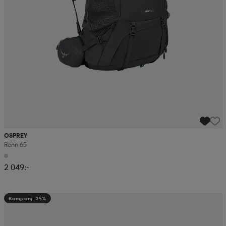
OSPREY
Renn 65
2 049:-
Kampanj -25%