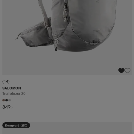
(14)
SALOMON
Trailblazer 20
849:-
Kampanj -25%