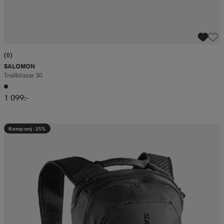
(6)
SALOMON
Trailblazer 30
1 099:-
Kampanj -25%