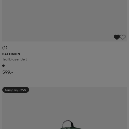
(1)
SALOMON
Trailblazer Belt
599:-
Kampanj -25%