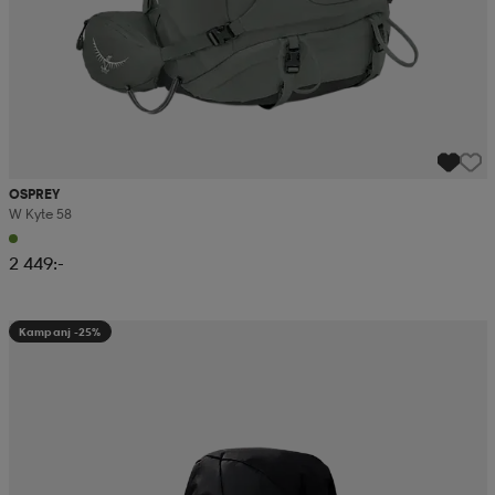
OSPREY
W Kyte 58
2 449:-
Kampanj -25%