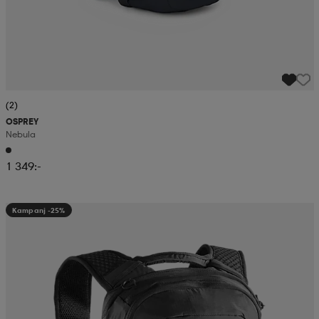
(2)
OSPREY
Nebula
1 349:-
Kampanj -25%