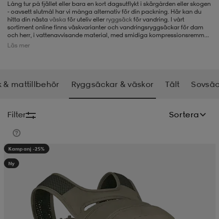
Lång tur på fjället eller bara en kort dagsutflykt i skärgården eller skogen
- oavsett slutmål har vi många alternativ för din packning. Här kan du
-BH
ngsskor
öjor & skjortor
ngsskor
ingsskor
hitta din nästa
väska
för uteliv eller
ryggsäck
för vandring. I vårt
sortiment online finns väskvarianter och vandringsryggsäckar för dam
och herr, i vattenavvisande material, med smidiga kompressionsremmar
och med smarta funktioner som inbyggt regnskydd och fack för sovsäck.
Läs mer
ar
ingsskor
n
ingsskor
ts & toppar
or
 & mattillbehör
Ryggsäckar & väskor
Tält
Sovsäc
n
kor
kor
öjor & skjortor
usskor
Filter
Sortera
öjor & skjortor
skor
r
skor
n
tskor
Kampanj -25%
Ny
 & klänningar
or
r & pannband
or
 & klänningar
-/Tennisskor
r
andy-/Handbollsskor
kar & vantar
andy-/Handbollsskor
ller
ler