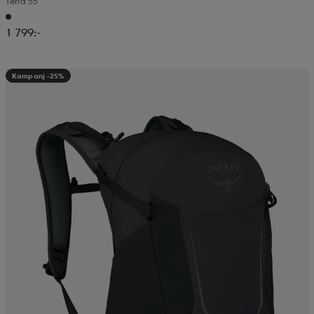
Terra 55
1 799:-
Kampanj -25%