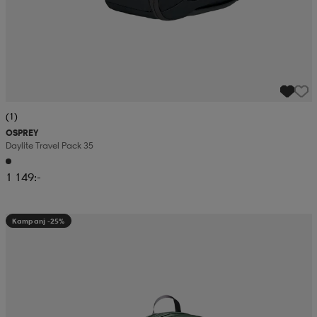
(1)
OSPREY
Daylite Travel Pack 35
1 149:-
Kampanj -25%