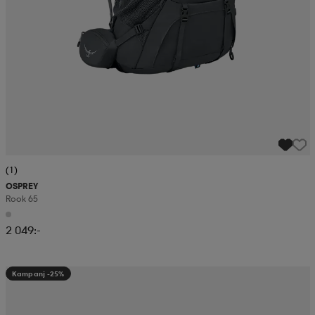
(1)
OSPREY
Rook 65
2 049:-
Kampanj -25%