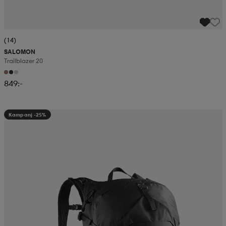
(14)
SALOMON
Trailblazer 20
849:-
Kampanj -25%