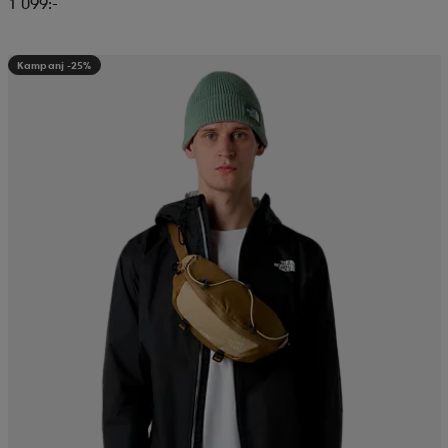
1 099:-
Kampanj -25%