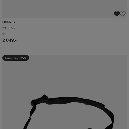
OSPREY
Renn 65
2 049:-
Kampanj -25%