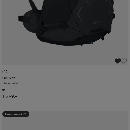
(1)
OSPREY
Hikelite 26
1 299:-
Kampanj -25%