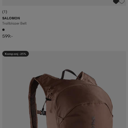
(1)
SALOMON
Trailblazer Belt
599:-
Kampanj -25%