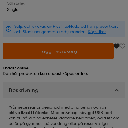
Välj storlek
Single
läder
lbehör
r
lbehör
kläder
Säljs och skickas av
Picsil
, exkluderad från presentkort
och Stadiums generella erbjudanden.
Köpvillkor
asögon
äder
r
Lägg i varukorg
r
s
Endast online
Den här produkten kan endast köpas online.
äder
ård
äder
Beskrivning
s
s
"Vår necessär är designad med dina behov och din
aktiva livsstil i åtanke. Med en&nbsp;inbyggd USB-port
kan du hålla dina enheter laddade hela tiden, oavsett om
ård
ård
du är på gymmet, på vandring eller på resa. Viktiga