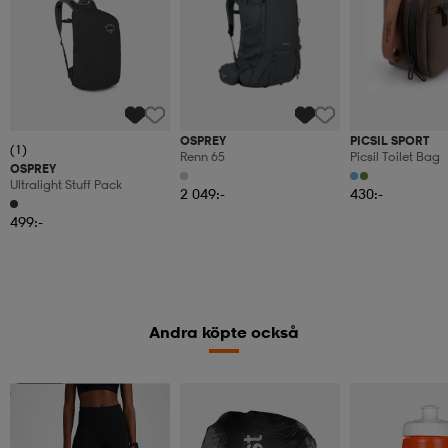
OSPREY
PICSIL SPORT
(1)
Renn 65
Picsil Toilet Bag
OSPREY
Ultralight Stuff Pack
2 049:-
430:-
499:-
Andra köpte också
Member