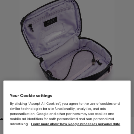
-BH
ngsskor
öjor & skjortor
ngsskor
ingsskor
ar
ingsskor
n
ingsskor
ts & toppar
or
n
kor
kor
öjor & skjortor
usskor
öjor & skjortor
skor
r
skor
n
tskor
Your Cookie settings
 & klänningar
or
r & pannband
or
 & klänningar
-/Tennisskor
By clicking “Accept All Cookies”, you agree to the use of cookies and
similar technologies for site functionality, analytics, and ads
1
/
5
personalization. Google and other partners may use cookies and
mobile ad identifiers for both personalized and non‑personalized
r
andy-/Handbollsskor
kar & vantar
andy-/Handbollsskor
ller
ler
advertising.
Learn more about how Google processes personal data