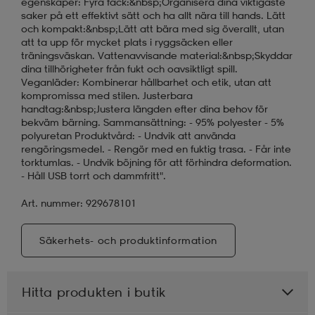
egenskaper: Fyra fack:&nbsp;Organisera dina viktigaste
saker på ett effektivt sätt och ha allt nära till hands. Lätt
och kompakt:&nbsp;Lätt att bära med sig överallt, utan
att ta upp för mycket plats i ryggsäcken eller
träningsväskan. Vattenavvisande material:&nbsp;Skyddar
dina tillhörigheter från fukt och oavsiktligt spill.
Veganläder: Kombinerar hållbarhet och etik, utan att
kompromissa med stilen. Justerbara
handtag:&nbsp;Justera längden efter dina behov för
bekväm bärning. Sammansättning: - 95% polyester - 5%
polyuretan Produktvård: - Undvik att använda
rengöringsmedel. - Rengör med en fuktig trasa. - Får inte
torktumlas. - Undvik böjning för att förhindra deformation.
- Håll USB torrt och dammfritt".
Art. nummer: 929678101
Säkerhets- och produktinformation
Hitta produkten i butik