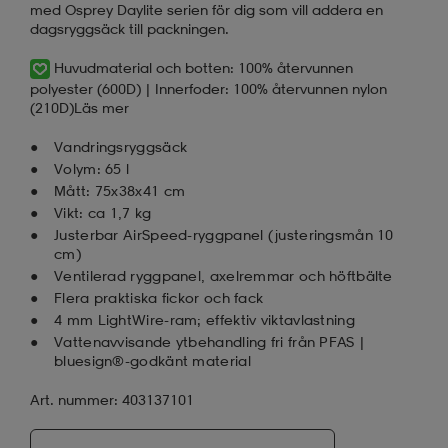
med Osprey Daylite serien för dig som vill addera en
dagsryggsäck till packningen.
Huvudmaterial och botten: 100% återvunnen
polyester (600D) | Innerfoder: 100% återvunnen nylon
(210D)
Läs mer
Vandringsryggsäck
Volym: 65 l
Mått: 75x38x41 cm
Vikt: ca 1,7 kg
Justerbar AirSpeed-ryggpanel (justeringsmån 10
cm)
Ventilerad ryggpanel, axelremmar och höftbälte
Flera praktiska fickor och fack
4 mm LightWire-ram; effektiv viktavlastning
Vattenavvisande ytbehandling fri från PFAS |
bluesign®-godkänt material
Art. nummer: 403137101