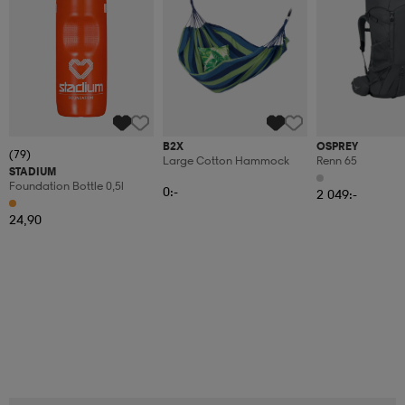
B2X
OSPREY
(79)
Large Cotton Hammock
Renn 65
STADIUM
Foundation Bottle 0,5l
0:-
2 049:-
24,90