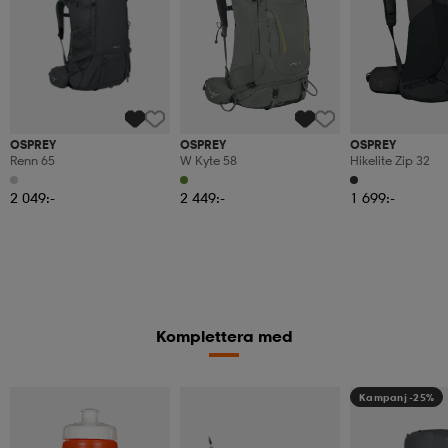
OSPREY
OSPREY
OSPREY
Renn 65
W Kyte 58
Hikelite Zip 32
2 049:-
2 449:-
1 699:-
Komplettera med
Kampanj -25%