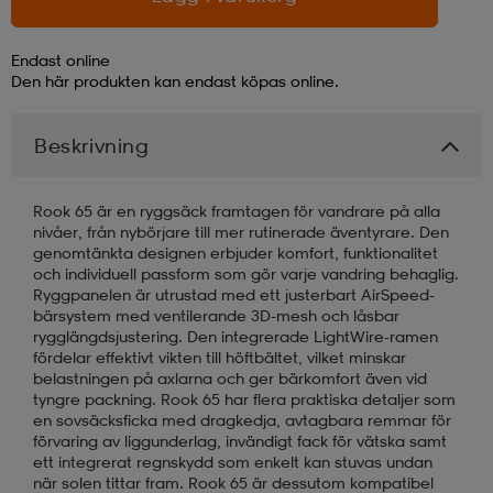
läder
lbehör
r
lbehör
kläder
Endast online
Den här produkten kan endast köpas online.
asögon
äder
r
Beskrivning
Rook 65 är en ryggsäck framtagen för vandrare på alla
r
s
nivåer, från nybörjare till mer rutinerade äventyrare. Den
genomtänkta designen erbjuder komfort, funktionalitet
och individuell passform som gör varje vandring behaglig.
Ryggpanelen är utrustad med ett justerbart AirSpeed-
äder
ård
äder
bärsystem med ventilerande 3D-mesh och låsbar
rygglängdsjustering. Den integrerade LightWire-ramen
fördelar effektivt vikten till höftbältet, vilket minskar
belastningen på axlarna och ger bärkomfort även vid
s
s
tyngre packning. Rook 65 har flera praktiska detaljer som
en sovsäcksficka med dragkedja, avtagbara remmar för
förvaring av liggunderlag, invändigt fack för vätska samt
ård
ård
ett integrerat regnskydd som enkelt kan stuvas undan
när solen tittar fram. Rook 65 är dessutom kompatibel