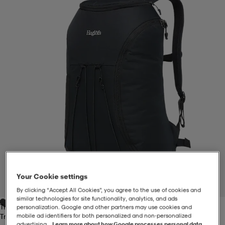
-BH
ngsskor
öjor & skjortor
ngsskor
ingsskor
ar
ingsskor
n
ingsskor
ts & toppar
or
n
kor
kor
öjor & skjortor
usskor
öjor & skjortor
skor
r
skor
n
tskor
 & klänningar
or
r & pannband
or
 & klänningar
-/Tennisskor
Your Cookie settings
1
/
8
By clicking “Accept All Cookies”, you agree to the use of cookies and
similar technologies for site functionality, analytics, and ads
True Black
personalization. Google and other partners may use cookies and
r
andy-/Handbollsskor
kar & vantar
andy-/Handbollsskor
ller
ler
True Black
mobile ad identifiers for both personalized and non‑personalized
advertising.
Learn more about how Google processes personal data