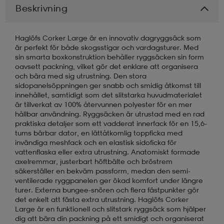
Beskrivning
läder
lbehör
r
lbehör
kläder
Haglöfs Corker Large är en innovativ dagryggsäck som
är perfekt för både skogsstigar och vardagsturer. Med
sin smarta boxkonstruktion behåller ryggsäcken sin form
asögon
äder
r
oavsett packning, vilket gör det enklare att organisera
och bära med sig utrustning. Den stora
sidopanelsöppningen ger snabb och smidig åtkomst till
innehållet, samtidigt som det slitstarka huvudmaterialet
r
s
är tillverkat av 100% återvunnen polyester för en mer
hållbar användning. Ryggsäcken är utrustad med en rad
praktiska detaljer som ett vadderat innerfack för en 15,6-
tums bärbar dator, en lättåtkomlig toppficka med
äder
ård
äder
invändiga meshfack och en elastisk sidoficka för
vattenflaska eller extra utrustning. Anatomiskt formade
axelremmar, justerbart höftbälte och bröstrem
säkerställer en bekväm passform, medan den semi-
s
s
ventilerade ryggpanelen ger ökad komfort under längre
turer. Externa bungee-snören och flera fästpunkter gör
det enkelt att fästa extra utrustning. Haglöfs Corker
Large är en funktionell och slitstark ryggsäck som hjälper
ård
ård
dig att bära din packning på ett smidigt och organiserat