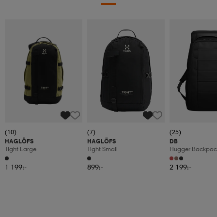
(10)
(7)
(25)
HAGLÖFS
HAGLÖFS
DB
Tight Large
Tight Small
Hugger Backpack
1 199:-
899:-
2 199:-