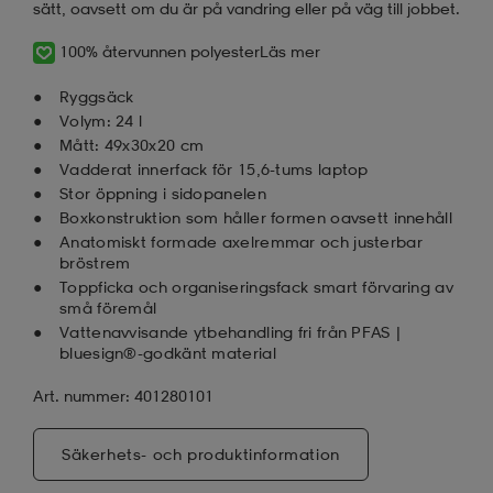
sätt, oavsett om du är på vandring eller på väg till jobbet.
100% återvunnen polyester
Läs mer
Ryggsäck
Volym: 24 l
Mått: 49x30x20 cm
Vadderat innerfack för 15,6-tums laptop
Stor öppning i sidopanelen
Boxkonstruktion som håller formen oavsett innehåll
Anatomiskt formade axelremmar och justerbar
bröstrem
Toppficka och organiseringsfack smart förvaring av
små föremål
Vattenavvisande ytbehandling fri från PFAS |
bluesign®-godkänt material
Art. nummer: 401280101
Säkerhets- och produktinformation