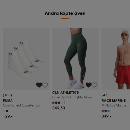
Andra köpte även
CLN ATHLETICS
(165)
(47)
Fuse 7/8 2.0 Tights Moss
PUMA
RACE MARINE
Green
+1
Cushioned Quarter 3p
M Notus Shorts
349,50
129:-
349:-