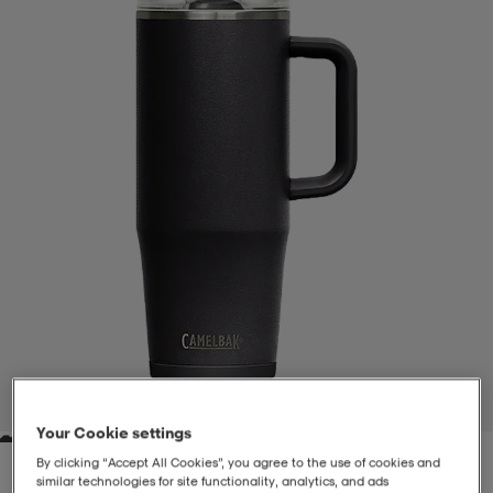
-BH
ngsskor
öjor & skjortor
ngsskor
ingsskor
ar
ingsskor
n
ingsskor
ts & toppar
or
n
kor
kor
öjor & skjortor
usskor
öjor & skjortor
skor
r
skor
n
tskor
 & klänningar
or
r & pannband
or
 & klänningar
-/Tennisskor
1
/
3
Your Cookie settings
r
andy-/Handbollsskor
kar & vantar
andy-/Handbollsskor
ller
ler
By clicking “Accept All Cookies”, you agree to the use of cookies and
similar technologies for site functionality, analytics, and ads