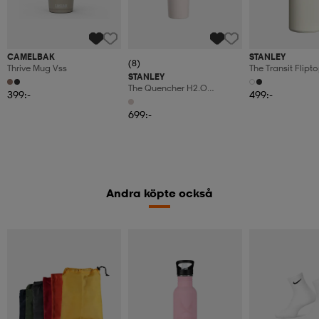
CAMELBAK
STANLEY
(8)
Thrive Mug Vss
The Transit Flip
STANLEY
0.47l
The Quencher H2.o
399:-
499:-
Flowstate™ Tumbler 1,18l
699:-
Andra köpte också