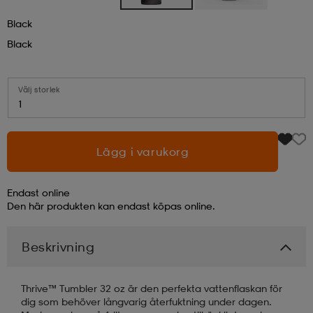
Black
läder
lbehör
r
lbehör
kläder
Black
asögon
äder
r
Välj storlek
1
r
s
Lägg i varukorg
äder
ård
äder
Endast online
Den här produkten kan endast köpas online.
s
s
Beskrivning
Thrive™ Tumbler 32 oz är den perfekta vattenflaskan för
ård
ård
dig som behöver långvarig återfuktning under dagen.