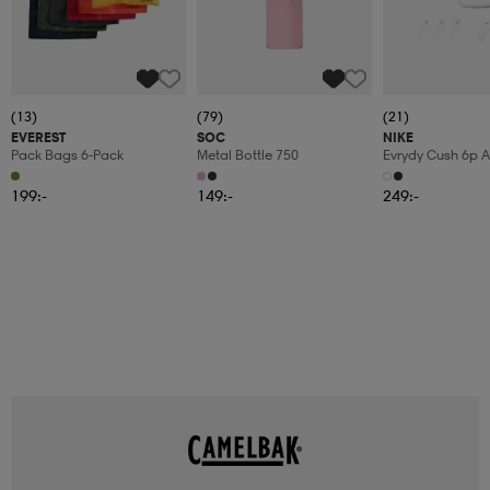
(13)
(79)
(21)
EVEREST
SOC
NIKE
Pack Bags 6-Pack
Metal Bottle 750
Evrydy Cush 6p A
199:-
149:-
249:-