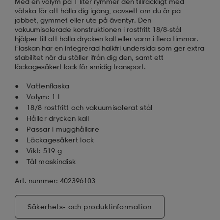
Med en volym på 1 liter rymmer den tillräckligt med
vätska för att hålla dig igång, oavsett om du är på
jobbet, gymmet eller ute på äventyr. Den
vakuumisolerade konstruktionen i rostfritt 18/8-stål
hjälper till att hålla drycken kall eller varm i flera timmar.
Flaskan har en integrerad halkfri undersida som ger extra
stabilitet när du ställer ifrån dig den, samt ett
läckagesäkert lock för smidig transport.
Vattenflaska
Volym: 1 l
18/8 rostfritt och vakuumisolerat stål
Håller drycken kall
Passar i mugghållare
Läckagesäkert lock
Vikt: 519 g
Tål maskindisk
Art. nummer: 402396103
Säkerhets- och produktinformation