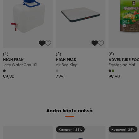
(1)
(3)
(8)
HIGH PEAK
HIGH PEAK
ADVENTURE FO
Jerry Water Can 10l
Air Bed King
Frystorkad Mat
99,90
799:-
99,90
Andra köpte också
Kampanj -25%
Kampanj -25%