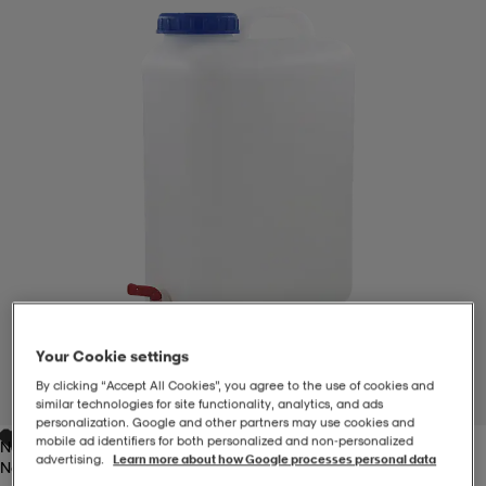
-BH
ngsskor
öjor & skjortor
ngsskor
ingsskor
ar
ingsskor
n
ingsskor
ts & toppar
or
n
kor
kor
öjor & skjortor
usskor
öjor & skjortor
skor
r
skor
n
tskor
Your Cookie settings
 & klänningar
or
r & pannband
or
 & klänningar
-/Tennisskor
By clicking “Accept All Cookies”, you agree to the use of cookies and
1
/
1
similar technologies for site functionality, analytics, and ads
personalization. Google and other partners may use cookies and
mobile ad identifiers for both personalized and non‑personalized
No Color
r
andy-/Handbollsskor
kar & vantar
andy-/Handbollsskor
ller
ler
advertising.
Learn more about how Google processes personal data
No Color