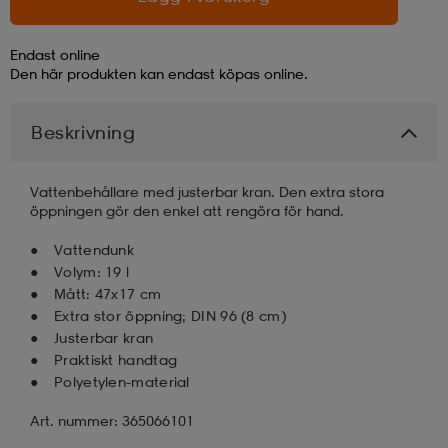
läder
lbehör
r
lbehör
kläder
Endast online
Den här produkten kan endast köpas online.
asögon
äder
r
Beskrivning
Vattenbehållare med justerbar kran. Den extra stora
r
s
öppningen gör den enkel att rengöra för hand.
Vattendunk
äder
ård
äder
Volym: 19 l
Mått: 47x17 cm
Extra stor öppning; DIN 96 (8 cm)
Justerbar kran
s
s
Praktiskt handtag
Polyetylen-material
ård
ård
Art. nummer: 365066101