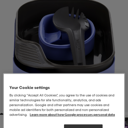
-BH
ngsskor
öjor & skjortor
ngsskor
ingsskor
ar
ingsskor
n
ingsskor
ts & toppar
or
n
kor
kor
öjor & skjortor
usskor
öjor & skjortor
skor
r
skor
n
tskor
Your Cookie settings
By clicking “Accept All Cookies”, you agree to the use of cookies and
 & klänningar
or
r & pannband
or
 & klänningar
-/Tennisskor
similar technologies for site functionality, analytics, and ads
personalization. Google and other partners may use cookies and
1
/
1
mobile ad identifiers for both personalized and non‑personalized
advertising.
Learn more about how Google processes personal data
r
andy-/Handbollsskor
kar & vantar
andy-/Handbollsskor
ller
ler