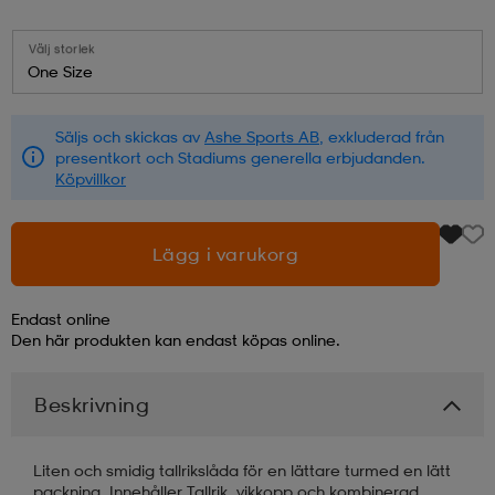
läder
lbehör
r
lbehör
kläder
Välj storlek
One Size
asögon
äder
r
Säljs och skickas av
Ashe Sports AB
, exkluderad från
presentkort och Stadiums generella erbjudanden.
Köpvillkor
r
s
Lägg i varukorg
äder
ård
äder
Endast online
Den här produkten kan endast köpas online.
s
s
Beskrivning
ård
ård
Liten och smidig tallrikslåda för en lättare tur med en lätt
packning. Innehåller Tallrik, vikkopp och kombinerad