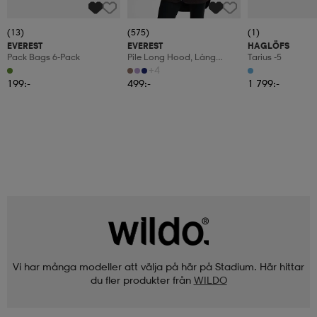
(13)
(575)
(1)
EVEREST
EVEREST
HAGLÖFS
Pack Bags 6-Pack
Pile Long Hood, Lång
Tarius -5
Fleecetröja, Dam
+4
199:-
499:-
1 799:-
Vi har många modeller att välja på här på Stadium. Här hittar
du fler produkter från
WILDO