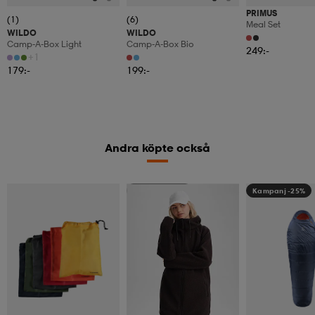
PRIMUS
(1)
(6)
Meal Set
WILDO
WILDO
Camp-A-Box Light
Camp-A-Box Bio
249:-
+1
179:-
199:-
Andra köpte också
Kampanj -25%
Kampanj -25%