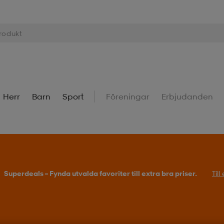
Herr
Barn
Sport
Föreningar
Erbjudanden
Superdeals – Fynda utvalda favoriter till extra bra priser.
Til