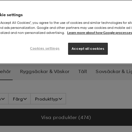
ie settings
“Accept All Cookies”, you agree to the use of cookies and similar technologies for sit
and ads personalization. Google and other partners may use cookies and mobile ad id
alized and non‑personalized advertising.
Learn more about how Google processes
attillbehör
Cookies settings
Accept all cookies
behör
Ryggsäckar & Väskor
Tält
Sovsäckar & L
p
Hygien & Hälsa
e
Färg
Produkttyp
Visa produkter (474)