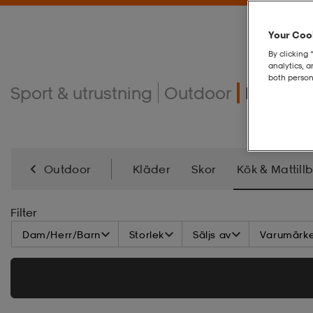
Your Cook
By clicking 
analytics, 
both person
Sport & utrustning
Outdoor
Kök & m
Outdoor
Kläder
Skor
Kök & Mattill
Lampor, Belysning & Ladda
Verktyg & Redska
Filter
Dam/Herr/Barn
Storlek
Säljs av
Varumärk