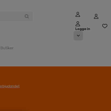
Logga in
Butiker
l erbjudandet