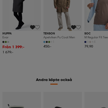
HUPPA
TENSON
SOC
Evar
Apelviken Pu Coat Men
M Regular Fit Tee
+1
+4
450:-
79,90
Från 1 399:-
1 679:-
Andra köpte också