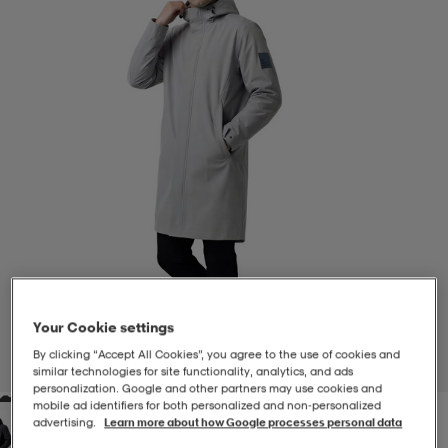
-BH
ngsskor
öjor & skjortor
ngsskor
ingsskor
ar
ingsskor
n
ingsskor
ts & toppar
or
n
kor
kor
öjor & skjortor
usskor
öjor & skjortor
skor
r
skor
n
tskor
Your Cookie settings
 & klänningar
or
r & pannband
or
 & klänningar
-/Tennisskor
By clicking “Accept All Cookies”, you agree to the use of cookies and
1
/
6
similar technologies for site functionality, analytics, and ads
personalization. Google and other partners may use cookies and
mobile ad identifiers for both personalized and non‑personalized
r
andy-/Handbollsskor
kar & vantar
andy-/Handbollsskor
ller
ler
advertising.
Learn more about how Google processes personal data