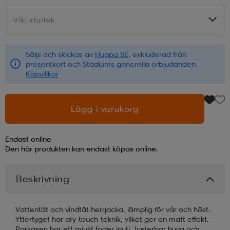
Välj storlek
Välj storlek
läder
lbehör
r
lbehör
kläder
Säljs och skickas av
Huppa SE
, exkluderad från
asögon
äder
r
presentkort och Stadiums generella erbjudanden.
Köpvillkor
r
s
Lägg i varukorg
äder
ård
äder
Endast online
Den här produkten kan endast köpas online.
s
s
Beskrivning
Vattentät och vindtät herrjacka, lämplig för vår och höst.
ård
ård
Yttertyget har dry-touch-teknik, vilket ger en matt effekt.
Parkasen har ett mjukt foder inuti. Justerbar huva och