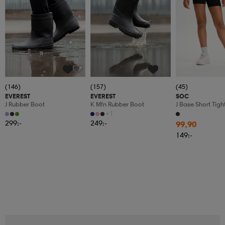
(146)
(157)
(45)
EVEREST
EVEREST
SOC
J Rubber Boot
K Mfn Rubber Boot
J Base Short Tigh
+1
299:-
249:-
99,90
149:-