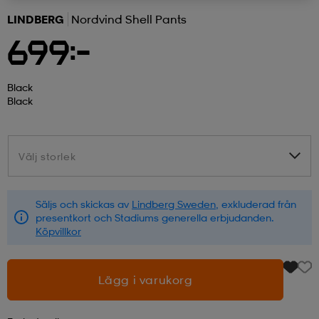
LINDBERG
Nordvind Shell Pants
r & pannband
tskor
läder
tskor
r
ngsskor
699:-
kar & vantar
skor
ukar
skor
kar & vantar
kor
Black
Black
ukar
sskor
ställ
sskor
ukar
lbehör
Välj storlek
Välj storlek
ställ
stövlar
por
stövlar
ställ
er
Säljs och skickas av
Lindberg Sweden
, exkluderad från
presentkort och Stadiums generella erbjudanden.
Köpvillkor
por
ler
kläder
ler
läder
Lägg i varukorg
kläder
ngskor
asögon
ngskor
por