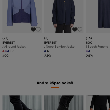
(71)
(5)
(16)
EVEREST
EVEREST
SOC
J Allround Jacket
J Nebo Bomber Jacket
J Beach Poncho
+2
499:-
249:-
249:-
Andra köpte också
Member