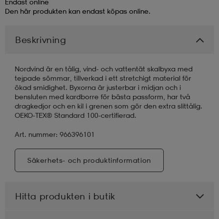
Endast online
Den här produkten kan endast köpas online.
läder
lbehör
r
lbehör
kläder
Beskrivning
asögon
äder
r
Nordvind är en tålig, vind- och vattentät skalbyxa med
tejpade sömmar, tillverkad i ett stretchigt material för
ökad smidighet. Byxorna är justerbar i midjan och i
r
s
bensluten med kardborre för bästa passform, har två
dragkedjor och en kil i grenen som gör den extra slittålig.
OEKO-TEX® Standard 100-certifierad.
äder
ård
äder
Art. nummer: 966396101
Säkerhets- och produktinformation
s
s
Hitta produkten i butik
ård
ård