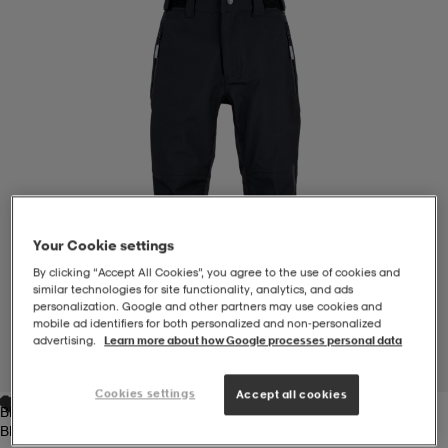
-BH
ngsskor
öjor & skjortor
ngsskor
ingsskor
ar
ingsskor
n
ingsskor
ts & toppar
or
n
kor
kor
öjor & skjortor
usskor
Your Cookie settings
öjor & skjortor
skor
r
skor
n
tskor
By clicking “Accept All Cookies”, you agree to the use of cookies and
similar technologies for site functionality, analytics, and ads
personalization. Google and other partners may use cookies and
mobile ad identifiers for both personalized and non‑personalized
 & klänningar
or
r & pannband
or
 & klänningar
-/Tennisskor
advertising.
Learn more about how Google processes personal data
1
/
3
Cookies settings
Accept all cookies
Black
r
andy-/Handbollsskor
kar & vantar
andy-/Handbollsskor
ller
ler
Black