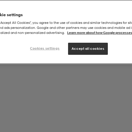
ie settings
“Accept All Cookies”, you agree to the use of cookies and similar technologies for sit
and ads personalization. Google and other partners may use cookies and mobile ad id
alized and non‑personalized advertising.
Learn more about how Google processes
Cookies settings
Accept all cookies