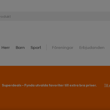
Herr
Barn
Sport
Föreningar
Erbjudanden
Superdeals – Fynda utvalda favoriter till extra bra priser.
Til