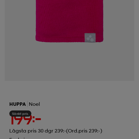
HUPPA
Noel
Sänkt pris
199:-
Lägsta pris 30 dgr 239:-
(Ord.pris 239:-)