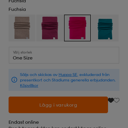
Fuchsia
Fuchsia
Välj storlek
One Size
Säljs och skickas av
Huppa SE
, exkluderad från
presentkort och Stadiums generella erbjudanden.
Köpvillkor
Lägg i varukorg
Endast online