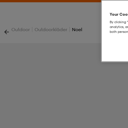
Your Cook
By clicking 
analytics, 
|
|
Outdoor
Outdoorkläder
Noel
both person