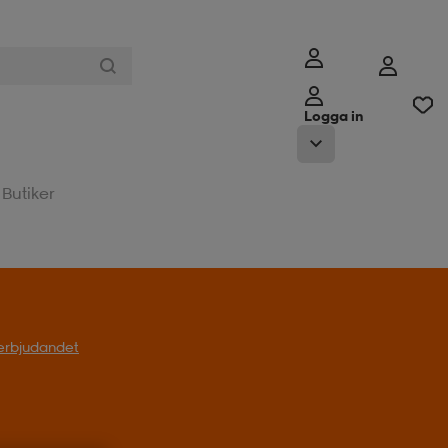
Logga in
Butiker
l erbjudandet