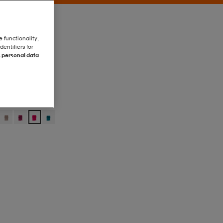
e functionality,
entifiers for
 personal data
Fuchsia
Fuchsia