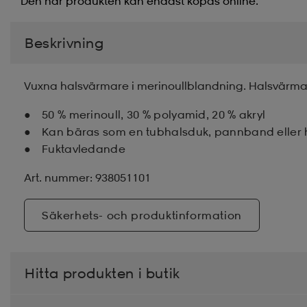
Den här produkten kan endast köpas online.
Beskrivning
Vuxna halsvärmare i merinoullblandning. Halsvärma
50 % merinoull, 30 % polyamid, 20 % akryl
Kan bäras som en tubhalsduk, pannband eller 
Fuktavledande
Art. nummer: 938051101
Säkerhets- och produktinformation
Hitta produkten i butik