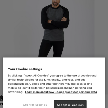
-BH
ngsskor
öjor & skjortor
ngsskor
ingsskor
ar
ingsskor
n
ingsskor
ts & toppar
or
n
kor
kor
öjor & skjortor
usskor
öjor & skjortor
skor
r
skor
n
tskor
Your Cookie settings
By clicking “Accept All Cookies”, you agree to the use of cookies and
similar technologies for site functionality, analytics, and ads
 & klänningar
or
r & pannband
or
 & klänningar
-/Tennisskor
personalization. Google and other partners may use cookies and
mobile ad identifiers for both personalized and non‑personalized
1
/
3
advertising.
Learn more about how Google processes personal data
Black/dk Grey Melange
r
andy-/Handbollsskor
kar & vantar
andy-/Handbollsskor
ller
ler
Black/dk Grey Melange
Cookies settings
Accept all cookies