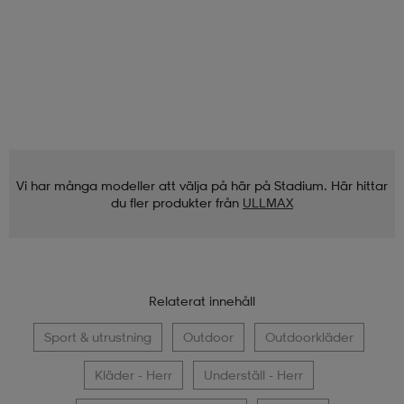
Vi har många modeller att välja på här på Stadium. Här hittar
du fler produkter från
ULLMAX
Relaterat innehåll
Sport & utrustning
Outdoor
Outdoorkläder
Kläder - Herr
Underställ - Herr