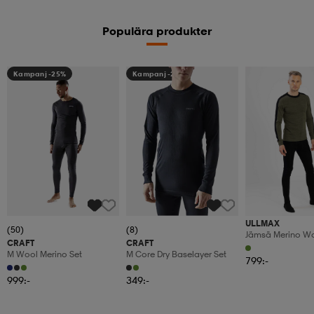
Populära produkter
Kampanj -25%
Kampanj -25%
ULLMAX
(50)
(8)
Jämsä Merino W
CRAFT
CRAFT
M Wool Merino Set
M Core Dry Baselayer Set
799:-
999:-
349:-