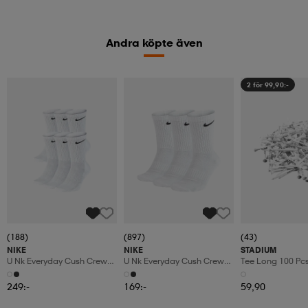
Andra köpte även
2 för 99,90:-
(188)
(897)
(43)
NIKE
NIKE
STADIUM
U Nk Everyday Cush Crew
U Nk Everyday Cush Crew
Tee Long 100 Pc
6pr-Bd
3pr
249:-
169:-
59,90