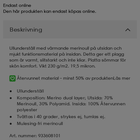
Endast online
Den här produkten kan endast köpas online.
läder
lbehör
r
lbehör
kläder
Beskrivning
asögon
äder
r
Ullunderställ med värmande merinoull på utsidan och
mjukt funktionsmaterial på insidan. Detta ger ett plagg
som är varmt, slitstarkt och inte kliar. Platta sömmar för
r
s
skön komfort. Vikt 230 g/m2. 19,5 mikron.
Återvunnet material – minst 50% av produkten
Läs mer
äder
ård
äder
Ullunderställ
Komposition: Merino dual layer; Utsida: 70%
Merinoull, 30% Polyamid. Insida: 100% Återvunnen
s
s
polyester
Tvättas i 40 grader, strykes ej, tumlas ej.
Mulesing-fri merinoull
ård
ård
Art. nummer: 933608101